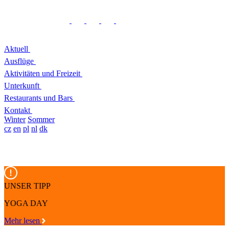
Aktuell
Ausflüge
Aktivitäten und Freizeit
Unterkunft
Restaurants und Bars
Kontakt
Winter
Sommer
cz
en
pl
nl
dk
UNSER TIPP
YOGA DAY
Mehr lesen