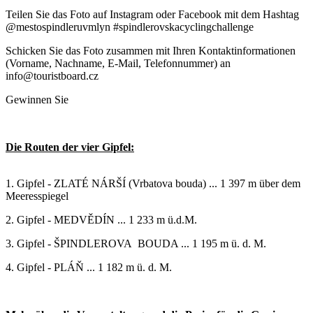
Teilen Sie das Foto auf Instagram oder Facebook mit dem Hashtag
@mestospindleruvmlyn #spindlerovskacyclingchallenge
Schicken Sie das Foto zusammen mit Ihren Kontaktinformationen
(Vorname, Nachname, E-Mail, Telefonnummer) an
info@touristboard.cz
Gewinnen Sie
Die Routen der vier Gipfel:
1. Gipfel - ZLATÉ NÁRŠÍ (Vrbatova bouda) ... 1 397 m über dem
Meeresspiegel
2. Gipfel - MEDVĚDÍN ... 1 233 m ü.d.M.
3. Gipfel - ŠPINDLEROVA BOUDA ... 1 195 m ü. d. M.
4. Gipfel - PLÁŇ ... 1 182 m ü. d. M.