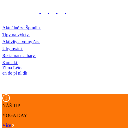
Aktuálně ze Špindlu
Tipy na výlety
Aktivity a volný čas
Ubytování
Restaurace a bary
Kontakt
Zima
Léto
en
de
pl
nl
dk
NÁŠ TIP
YOGA DAY
Více