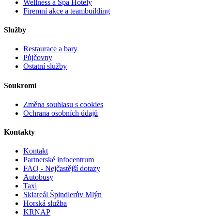
Wellness a Spa Hotely
Firemní akce a teambuilding
Služby
Restaurace a bary
Půjčovny
Ostatní služby
Soukromí
Změna souhlasu s cookies
Ochrana osobních údajů
Kontakty
Kontakt
Partnerské infocentrum
FAQ - Nejčastější dotazy
Autobusy
Taxi
Skiareál Špindlerův Mlýn
Horská služba
KRNAP