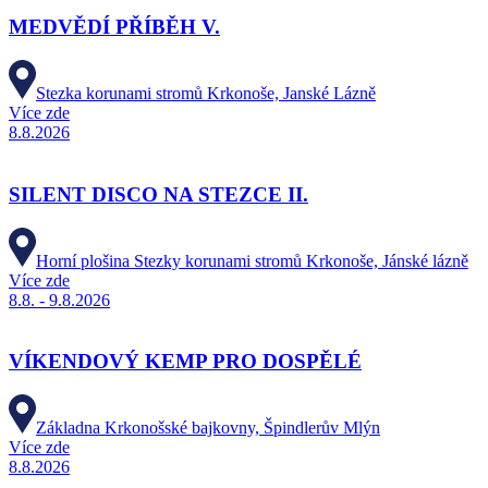
MEDVĚDÍ PŘÍBĚH V.
Stezka korunami stromů Krkonoše, Janské Lázně
Více zde
8.8.2026
SILENT DISCO NA STEZCE II.
Horní plošina Stezky korunami stromů Krkonoše, Jánské lázně
Více zde
8.8. - 9.8.2026
VÍKENDOVÝ KEMP PRO DOSPĚLÉ
Základna Krkonošské bajkovny, Špindlerův Mlýn
Více zde
8.8.2026