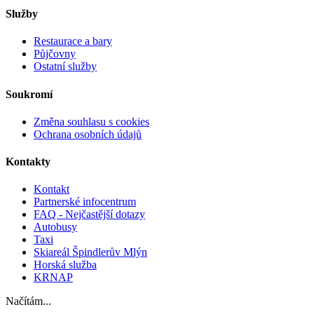
Služby
Restaurace a bary
Půjčovny
Ostatní služby
Soukromí
Změna souhlasu s cookies
Ochrana osobních údajů
Kontakty
Kontakt
Partnerské infocentrum
FAQ - Nejčastější dotazy
Autobusy
Taxi
Skiareál Špindlerův Mlýn
Horská služba
KRNAP
Načítám...