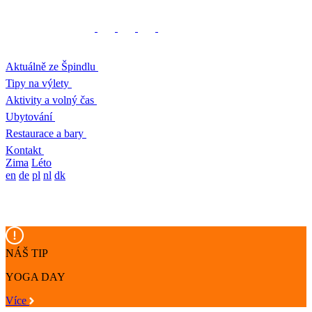
Aktuálně ze Špindlu
Tipy na výlety
Aktivity a volný čas
Ubytování
Restaurace a bary
Kontakt
Zima
Léto
en
de
pl
nl
dk
NÁŠ TIP
YOGA DAY
Více