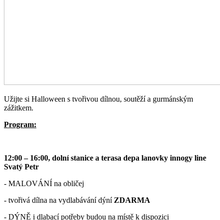
Užijte si Halloween s tvořivou dílnou, soutěží a gurmánským
zážitkem.
Program:
12:00 – 16:00, dolní stanice a terasa depa lanovky innogy line
Svatý Petr
- MALOVÁNÍ na obličej
- tvořivá dílna na vydlabávání dýní
ZDARMA
- DÝNĚ i dlabací potřeby budou na místě k dispozici