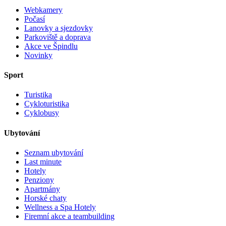
Webkamery
Počasí
Lanovky a sjezdovky
Parkoviště a doprava
Akce ve Špindlu
Novinky
Sport
Turistika
Cykloturistika
Cyklobusy
Ubytování
Seznam ubytování
Last minute
Hotely
Penziony
Apartmány
Horské chaty
Wellness a Spa Hotely
Firemní akce a teambuilding