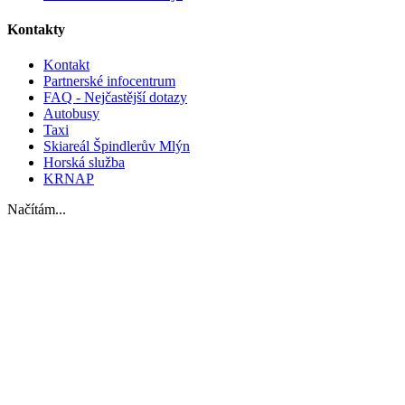
Kontakty
Kontakt
Partnerské infocentrum
FAQ - Nejčastější dotazy
Autobusy
Taxi
Skiareál Špindlerův Mlýn
Horská služba
KRNAP
Načítám...