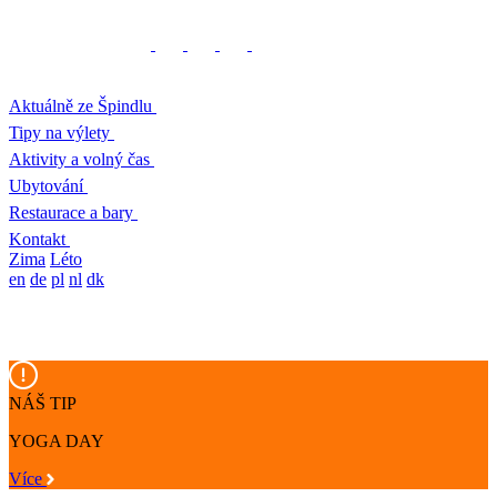
Aktuálně ze Špindlu
Tipy na výlety
Aktivity a volný čas
Ubytování
Restaurace a bary
Kontakt
Zima
Léto
en
de
pl
nl
dk
NÁŠ TIP
YOGA DAY
Více