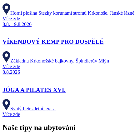
Horní plošina Stezky korunami stromů Krkonoše, Jánské lázně
Více zde
8.8. - 9.8.2026
VÍKENDOVÝ KEMP PRO DOSPĚLÉ
Základna Krkonošské bajkovny, Špindlerův Mlýn
Více zde
8.8.2026
JÓGA A PILATES XVI.
Svatý Petr - letní terasa
Více zde
Naše tipy na ubytování