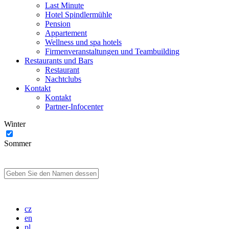
Last Minute
Hotel Spindlermühle
Pension
Appartement
Wellness und spa hotels
Firmenveranstaltungen und Teambuilding
Restaurants und Bars
Restaurant
Nachtclubs
Kontakt
Kontakt
Partner-Infocenter
Winter
Sommer
cz
en
pl