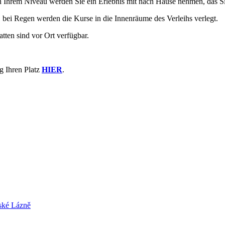
n Ihrem Niveau werden Sie ein Erlebnis mit nach Hause nehmen, das Sie
t, bei Regen werden die Kurse in die Innenräume des Verleihs verlegt.
ten sind vor Ort verfügbar.
ig Ihren Platz
HIER
.
ské Lázně