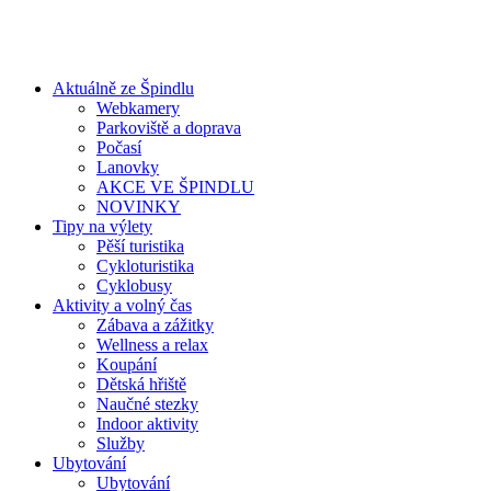
Aktuálně ze Špindlu
Webkamery
Parkoviště a doprava
Počasí
Lanovky
AKCE VE ŠPINDLU
NOVINKY
Tipy na výlety
Pěší turistika
Cykloturistika
Cyklobusy
Aktivity a volný čas
Zábava a zážitky
Wellness a relax
Koupání
Dětská hřiště
Naučné stezky
Indoor aktivity
Služby
Ubytování
Ubytování