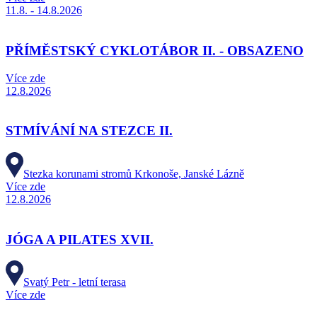
11.8. - 14.8.2026
PŘÍMĚSTSKÝ CYKLOTÁBOR II. - OBSAZENO
Více zde
12.8.2026
STMÍVÁNÍ NA STEZCE II.
Stezka korunami stromů Krkonoše, Janské Lázně
Více zde
12.8.2026
JÓGA A PILATES XVII.
Svatý Petr - letní terasa
Více zde