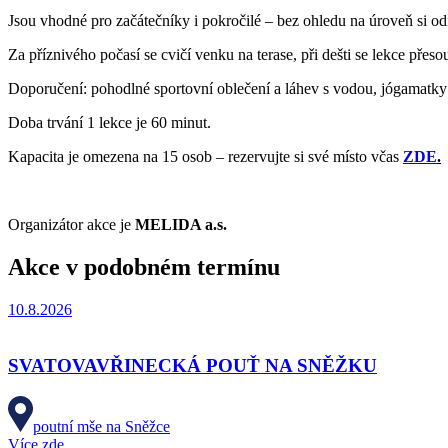
Jsou vhodné pro začátečníky i pokročilé – bez ohledu na úroveň si od
Za příznivého počasí se cvičí venku na terase, při dešti se lekce přes
Doporučení: pohodlné sportovní oblečení a láhev s vodou, jógamatky
Doba trvání 1 lekce je 60 minut.
Kapacita je omezena na 15 osob – rezervujte si své místo včas
ZDE
.
Organizátor akce je
MELIDA a.s.
Akce v podobném termínu
10.8.2026
SVATOVAVŘINECKÁ POUŤ NA SNĚŽKU
poutní mše na Sněžce
Více zde