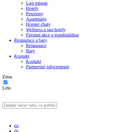
Last minute
Hotely
Penziony
Apartmány
Horské chaty
Wellness a spa hotely
Firemní akce a teambuilding
Restaurace a bary
Restaurace
Bary
Kontakt
Kontakt
Partnerské infocentrum
Zima
Léto
en
de