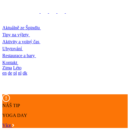
Aktuálně ze Špindlu
Tipy na výlety
Aktivity a volný čas
Ubytování
Restaurace a bary
Kontakt
Zima
Léto
en
de
pl
nl
dk
NÁŠ TIP
YOGA DAY
Více