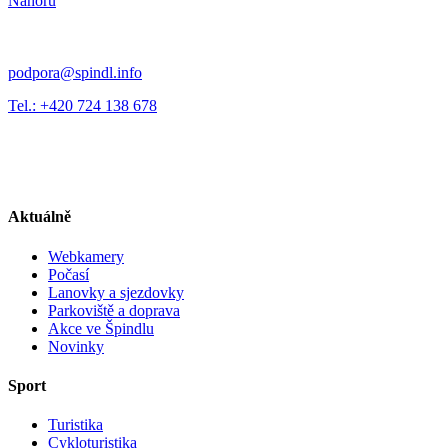
Nahoru
podpora@spindl.info
Tel.: +420 724 138 678
Aktuálně
Webkamery
Počasí
Lanovky a sjezdovky
Parkoviště a doprava
Akce ve Špindlu
Novinky
Sport
Turistika
Cykloturistika