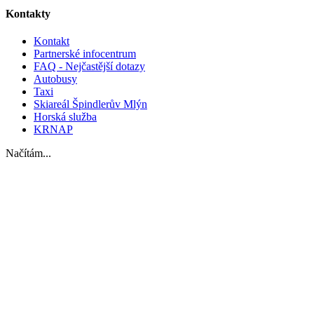
Kontakty
Kontakt
Partnerské infocentrum
FAQ - Nejčastější dotazy
Autobusy
Taxi
Skiareál Špindlerův Mlýn
Horská služba
KRNAP
Načítám...