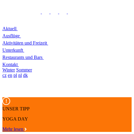
Aktuell
Ausflüge
Aktivitäten und Freizeit
Unterkunft
Restaurants und Bars
Kontakt
Winter
Sommer
cz
en
pl
nl
dk
UNSER TIPP
YOGA DAY
Mehr lesen