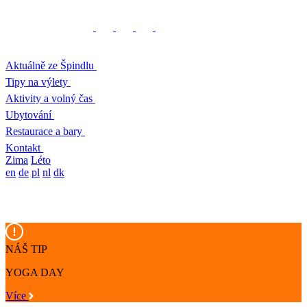
Aktuálně ze Špindlu
Tipy na výlety
Aktivity a volný čas
Ubytování
Restaurace a bary
Kontakt
Zima
Léto
en
de
pl
nl
dk
NÁŠ TIP
YOGA DAY
Více