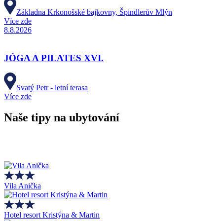
Základna Krkonošské bajkovny, Špindlerův Mlýn
Více zde
8.8.2026
JÓGA A PILATES XVI.
Svatý Petr - letní terasa
Více zde
Naše tipy na ubytování
Vila Anička
Hotel resort Kristýna & Martin