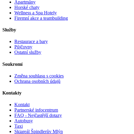
Apartmány
Horské chaty
Wellness a Spa Hotely
Firemní akce a teambuilding
Služby
Restaurace a bary
Půjčovny
Ostatní služby
Soukromí
Změna souhlasu s cookies
Ochrana osobních údajů
Kontakty
Kontakt
Partnerské infocentrum
FAQ - Nejčastější dotazy
Autobusy
Taxi
Skiareál Špindlerův Mlýn