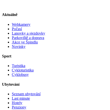
Aktuálně
Webkamery
Počasí
Lanovky a sjezdovky
Parkoviště a doprava
Akce ve Špindlu
Novinky
Sport
Turistika
Cykloturistika
Cyklobusy
Ubytování
Seznam ubytování
Last minute
Hotely
Penziony