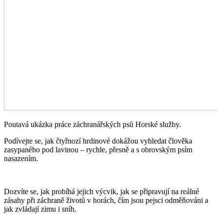
Poutavá ukázka práce záchranářských psů Horské služby.
Podívejte se, jak čtyřnozí hrdinové dokážou vyhledat člověka
zasypaného pod lavinou – rychle, přesně a s obrovským psím
nasazením.
Dozvíte se, jak probíhá jejich výcvik, jak se připravují na reálné
zásahy při záchraně životů v horách, čím jsou pejsci odměňováni a
jak zvládají zimu i sníh.