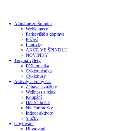
Aktuálně ze Špindlu
Webkamery
Parkoviště a doprava
Počasí
Lanovky
AKCE VE ŠPINDLU
NOVINKY
Tipy na výlety
Pěší turistika
Cykloturistika
Cyklobusy
Aktivity a volný čas
Zábava a zážitky
Wellness a relax
Koupání
Dětská hřiště
Naučné stezky
Indoor aktivity
Služby
Ubytování
Ubytování