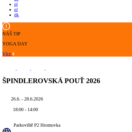
pl
nl
dk
NÁŠ TIP
YOGA DAY
Více
ŠPINDLEROVSKÁ POUŤ 2026
26.6. - 28.6.2026
18:00
-
14:00
Parkoviště P2 Hromovka