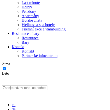
Last minute
Hotely
Penziony
Apartmány
Horské chaty
Wellness a spa hotely
Firemní akce a teambuilding
Restaurace a bary
Restaurace
Bary
Kontakt
Kontakt
Partnerské infocentrum
Zima
Léto
en
de