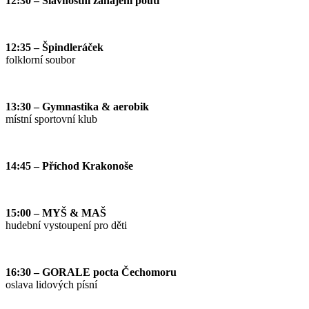
12:30 – Slavnostní zahájení pouti
12:35 – Špindleráček
folklorní soubor
13:30 – Gymnastika & aerobik
místní sportovní klub
14:45 – Příchod Krakonoše
15:00 – MYŠ & MAŠ
hudební vystoupení pro děti
16:30 – GORALE pocta Čechomoru
oslava lidových písní