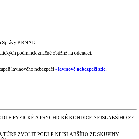
vah Správy KRNAP.
atických podmínek značně obtížné na orientaci.
 stupeň lavinového nebezpečí
- lavinové nebezpečí zde.
ODLE FYZICKÉ A PSYCHICKÉ KONDICE NEJSLABŠÍHO ZE
TÚŘE ZVOLIT PODLE NEJSLABŠÍHO ZE SKUPINY.