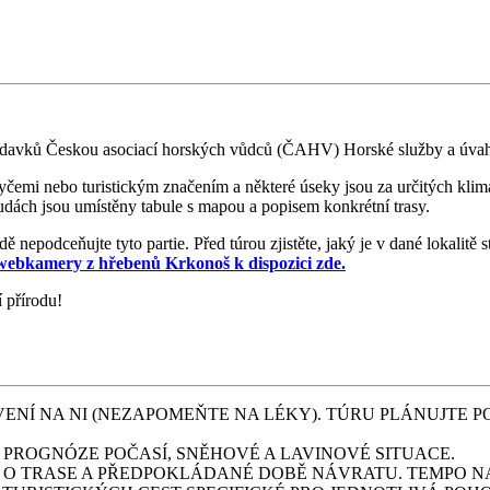
požadavků Českou asociací horských vůdců (ČAHV) Horské služby a ú
tyčemi nebo turistickým značením a některé úseky jsou za určitých klim
oudách jsou umístěny tabule s mapou a popisem konkrétní trasy.
ě nepodceňujte tyto partie. Před túrou zjistěte, jaký je v dané lokalitě
 webkamery z hřebenů Krkonoš k dispozici zde.
í přírodu!
ENÍ NA NI (NEZAPOMEŇTE NA LÉKY). TÚRU PLÁNUJTE P
O PROGNÓZE POČASÍ, SNĚHOVÉ A LAVINOVÉ SITUACE.
O TRASE A PŘEDPOKLÁDANÉ DOBĚ NÁVRATU. TEMPO NA 