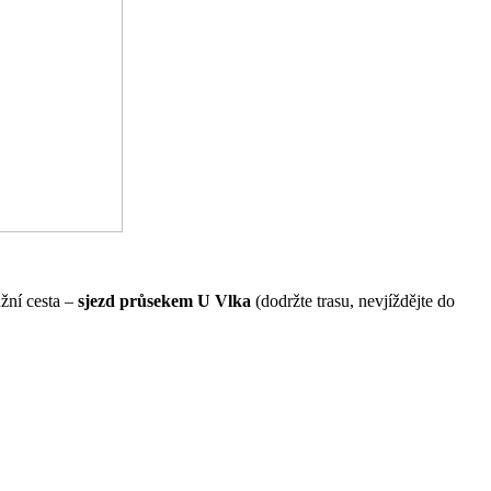
užní cesta –
sjezd průsekem U Vlka
(dodržte trasu, nevjíždějte do