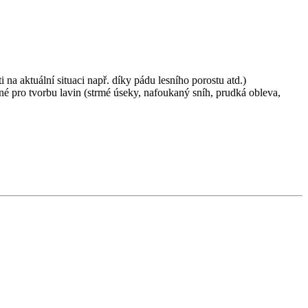
i na aktuální situaci např. díky pádu lesního porostu atd.)
é pro tvorbu lavin (strmé úseky, nafoukaný sníh, prudká obleva,