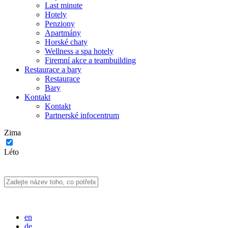
Last minute
Hotely
Penziony
Apartmány
Horské chaty
Wellness a spa hotely
Firemní akce a teambuilding
Restaurace a bary
Restaurace
Bary
Kontakt
Kontakt
Partnerské infocentrum
Zima
Léto
en
de