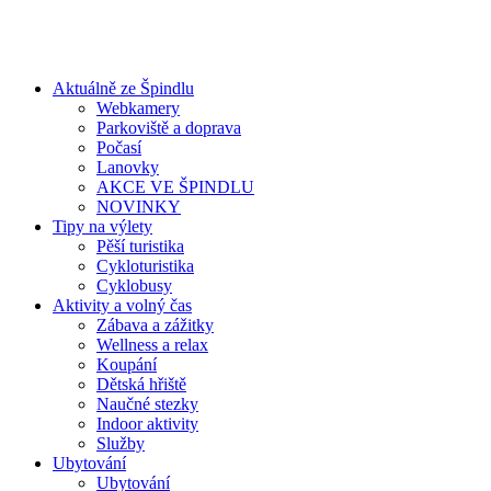
Aktuálně ze Špindlu
Webkamery
Parkoviště a doprava
Počasí
Lanovky
AKCE VE ŠPINDLU
NOVINKY
Tipy na výlety
Pěší turistika
Cykloturistika
Cyklobusy
Aktivity a volný čas
Zábava a zážitky
Wellness a relax
Koupání
Dětská hřiště
Naučné stezky
Indoor aktivity
Služby
Ubytování
Ubytování