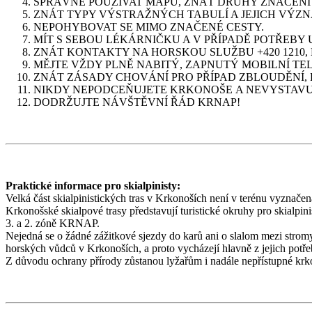
SPRÁVNĚ POUŽÍVAT MAPU, ZNÁT DRUHY ZNAČENÍ 
ZNÁT TYPY VÝSTRAŽNÝCH TABULÍ A JEJICH VÝZN
NEPOHYBOVAT SE MIMO ZNAČENÉ CESTY.
MÍT S SEBOU LÉKÁRNIČKU A V PŘÍPADĚ POTŘEBY
ZNÁT KONTAKTY NA HORSKOU SLUŽBU +420 1210
MĚJTE VŽDY PLNĚ NABITÝ, ZAPNUTÝ MOBILNÍ TELE
ZNÁT ZÁSADY CHOVÁNÍ PRO PŘÍPAD ZBLOUDĚNÍ, 
NIKDY NEPODCEŇUJETE KRKONOŠE A NEVYSTAVU
DODRŽUJTE NÁVŠTĚVNÍ ŘÁD KRNAP!
Praktické informace pro skialpinisty:
Velká část skialpinistických tras v Krkonoších není v terénu vyznače
Krkonošské skialpové trasy představují turistické okruhy pro skialpini
3. a 2. zóně KRNAP.
Nejedná se o žádné zážitkové sjezdy do karů ani o slalom mezi stromy, 
horských vůdců v Krkonoších, a proto vycházejí hlavně z jejich p
Z důvodu ochrany přírody zůstanou lyžařům i nadále nepřístupné kr