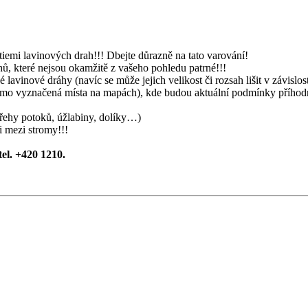
iemi lavinových drah!!! Dbejte důrazně na tato varování!
ů, které nejsou okamžitě z vašeho pohledu patrné!!!
 lavinové dráhy (navíc se může jejich velikost či rozsah lišit v závislost
mimo vyznačená místa na mapách), kde budou aktuální podmínky příhodn
břehy potoků, úžlabiny, dolíky…)
i mezi stromy!!!
tel. +420 1210.