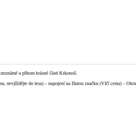
h neznámé a přitom krásné části Krkonoš.
su, nevjíždějte do lesa) – napojení na žlutou značku (Vlčí cesta) – Okr