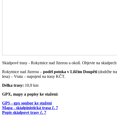
Skialpové trasy - Rokytnice nad Jizerou a okolí. Objevte na skialpec
Rokytnice nad Jizerou –
podél potoka v Liščím Doupěti
(dodržte tra
lesa) – Vrata – napojení na trasy KČT.
Délka trasy:
10,9 km
GPX, mapy a popisy ke stažení:
GPS - gpx soubor ke stažení
Mapa - skialpinistická trasa č. 7
Popis skialpové trasy č. 7