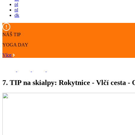
pl
nl
dk
NÁŠ TIP
YOGA DAY
Více
7. TIP na skialpy: Rokytnice - Vlčí cesta -