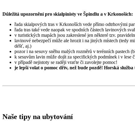
Důležitá upozornění pro skialpinisty ve Špindlu a v Krkonoších:
řada skialpových tras v Krkonoších vede přímo odtrhovými part
řada tras také vede naopak ve spodních částech lavinových svah
v turistických mapách jsou zakreslené jen některé tzv. pravidelné
lavinové nebezpečí může ale hrozit i na jiných místech (tedy 
déšť, aj.)
pozor i na sesuvy sněhu malých rozměrů v terénních pastech (
k sesuvům lavin může dojít za specifických podmínek i v lese č
v případě nejistoty se raději vraťte či zavolejte pomoc!
je lepší volat o pomoc dřív, než bude pozdě! Horská služba 
Naše tipy na ubytování