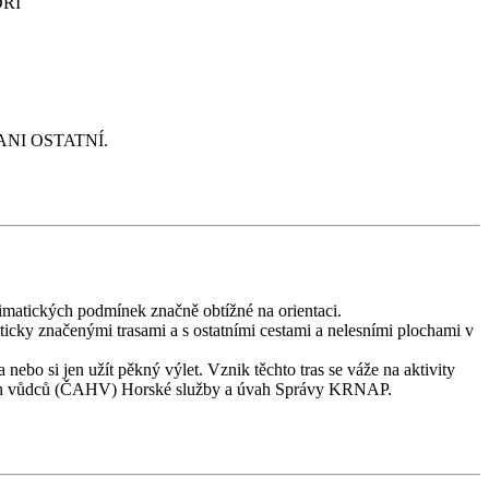
OŘÍ
NI OSTATNÍ.
limatických podmínek značně obtížné na orientaci.
isticky značenými trasami a s ostatními cestami a nelesními plochami v
 nebo si jen užít pěkný výlet. Vznik těchto tras se váže na aktivity
rských vůdců (ČAHV) Horské služby a úvah Správy KRNAP.