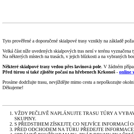
Tyto prověřené a doporučené skialpové trasy vznikly na základě 
Velká část níže uvedených skialpových tras není v terénu vyznačena 
Na některých místech na trasách, v jejich blízkosti a na vybraných b
Některé skialpové trasy vedou přes lavinová pole
. V žádném případ
Před túrou si také zjistěte počasí na hřebenech Krkonoš
-
online
Prosíme dodržujte trasu, nevjíždějte mimo cestu a nepoškozujte okoln
Děkujeme!
VŽDY PEČLIVĚ NAPLÁNUJTE TRASU TÚRY A VYBAV
SKUPINY.
S PŘEDSTIHEM ZÍSKEJTE CO NEJVÍCE INFORMACÍ 
PŘED ODCHODEM NA TÚRU PŘEDEJTE INFORMACE 