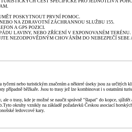
TURISTICKÝCH CEST SPECIFICKÉ PRO JEDNOTLIVÁ POH
AM.
 UMĚT POSKYTNOUT PRVNÍ POMOC.
, NEBO NA ZDRAVOTNÍ ZÁCHRANNOU SLUŽBU 155.
FON A GPS POZICI.
PÁDU LAVINY, NEBO ZŘÍCENÍ V EXPONOVANÉM TERÉNU.
JTE NEZODPOVĚDNÝM CHOVÁNÍM DO NEBEZPEČÍ SEBE A
na tyčemi nebo turistickým značením a některé úseky jsou za určitých k
sty případně běžkaře. Jsou to trasy jež lze kombinovat i s ostatními tur
ale o trasy, kde je možné se naučit správně "šlapat" do kopce, sjíždět a
otřeb.Tyto okruhy vznikly na základě požadavků Českou asociací ho
konošské ledovcové kary.