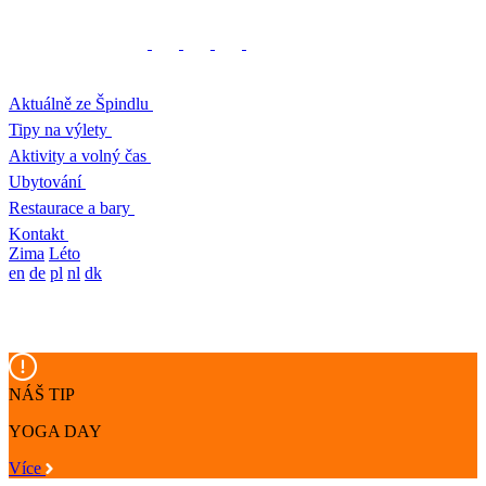
Aktuálně ze Špindlu
Tipy na výlety
Aktivity a volný čas
Ubytování
Restaurace a bary
Kontakt
Zima
Léto
en
de
pl
nl
dk
NÁŠ TIP
YOGA DAY
Více