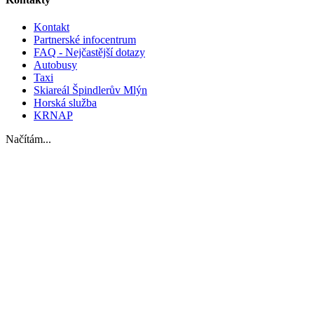
Kontakt
Partnerské infocentrum
FAQ - Nejčastější dotazy
Autobusy
Taxi
Skiareál Špindlerův Mlýn
Horská služba
KRNAP
Načítám...