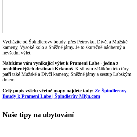
Vycházíte od Špindlerovy boudy, přes Petrovku, Dívčí a Mužské
kameny, Vysoké kolo a Sněžné jámy. Je to skutečně nádherný a
nevšední výlet.
Nabízíme vám vynikající výlet k Prameni Labe
-
jedna z
neoblíbenějších destinací Krkonoš
. K silným zážitkům této túry
patří také Mužské a Dívčí kameny, Sněžné jámy a sestup Labským
dolem.
Celý popis výletu včetně mapy najdete tady:
Ze Špindlerovy
Boudy k Prameni Labe | Špindlerův-Mlýn.com
Naše tipy na ubytování