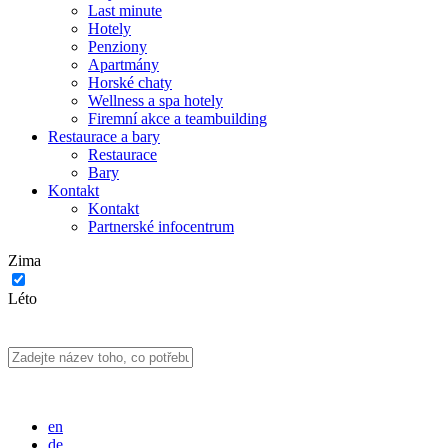
Last minute
Hotely
Penziony
Apartmány
Horské chaty
Wellness a spa hotely
Firemní akce a teambuilding
Restaurace a bary
Restaurace
Bary
Kontakt
Kontakt
Partnerské infocentrum
Zima
Léto
en
de