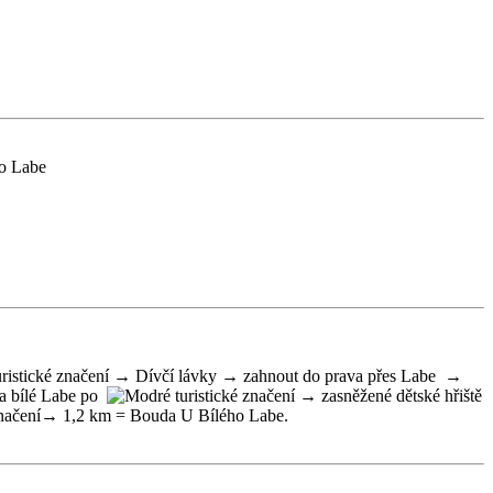
ho Labe
→ Dívčí lávky → zahnout do prava přes Labe →
 bílé Labe po
→ zasněžené dětské hřiště
→ 1,2 km = Bouda U Bílého Labe.