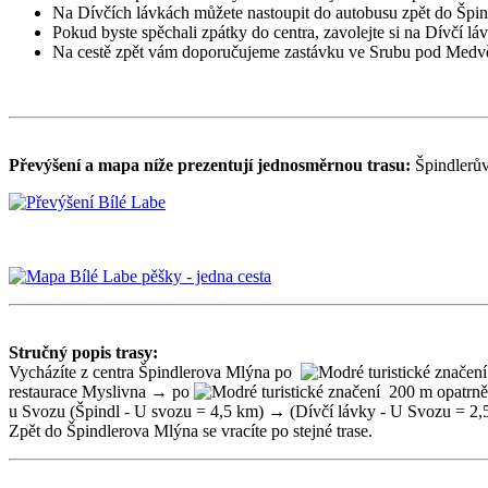
Na Dívčích lávkách můžete nastoupit do autobusu zpět do Špi
Pokud byste spěchali zpátky do centra, zavolejte si na Dívčí lá
Na cestě zpět vám doporučujeme zastávku ve Srubu pod Medvědí
Převýšení a mapa níže prezentují jednosměrnou trasu:
Špindlerův
Stručný popis trasy:
Vycházíte z centra Špindlerova Mlýna po
restaurace Myslivna → po
200 m opatrně 
u Svozu (Špindl - U svozu = 4,5 km) → (Dívčí lávky - U Svozu = 
Zpět do Špindlerova Mlýna se vracíte po stejné trase.