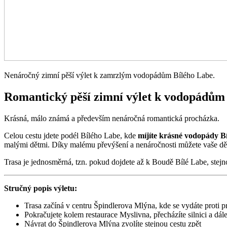
Nenáročný zimní pěší výlet k zamrzlým vodopádům Bílého Labe.
Romantický pěší zimní výlet k vodopádům
Krásná, málo známá a především nenáročná romantická procházka.
Celou cestu jdete podél Bílého Labe, kde
míjíte krásné vodopády B
malými dětmi. Díky malému převýšení a nenáročnosti můžete vaše děti
Trasa je jednosměrná, tzn. pokud dojdete až k Boudě Bílé Labe, stejnou
Stručný popis výletu:
Trasa začíná v centru Špindlerova Mlýna, kde se vydáte proti 
Pokračujete kolem restaurace Myslivna, přecházíte silnici a dá
Návrat do Špindlerova Mlýna zvolíte stejnou cestu zpět