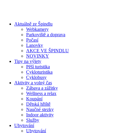
Aktuálně ze Špindlu
Webkamery
Parkoviště a doprava
Počasí
Lanovky
AKCE VE ŠPINDLU
NOVINKY
Tipy na výlety
Pěší turistika
Cykloturistika
Cyklobusy
Aktivity a volný čas
Zábava a zážitky
Wellness a relax
Koupání
Dětská hřiště
Naučné stezky
Indoor aktivity
Služby
Ubytování
Ubytování