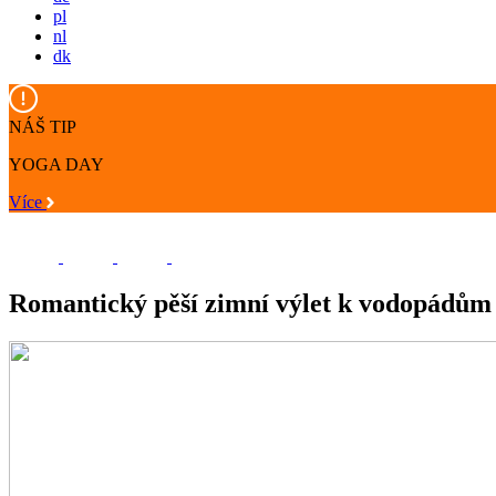
pl
nl
dk
NÁŠ TIP
YOGA DAY
Více
Romantický pěší zimní výlet k vodopádům