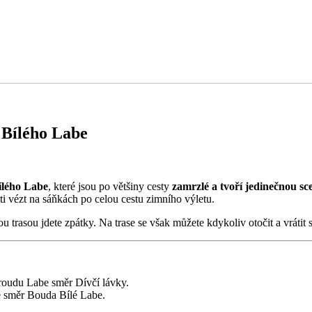
 Bílého Labe
ílého Labe
, které jsou po většiny cesty
zamrzlé a tvoří jedinečnou sce
 vézt na sáňkách po celou cestu zimního výletu.
 trasou jdete zpátky. Na trase se však můžete kdykoliv otočit a vrátit 
proudu Labe směr Dívčí lávky.
le směr Bouda Bílé Labe.