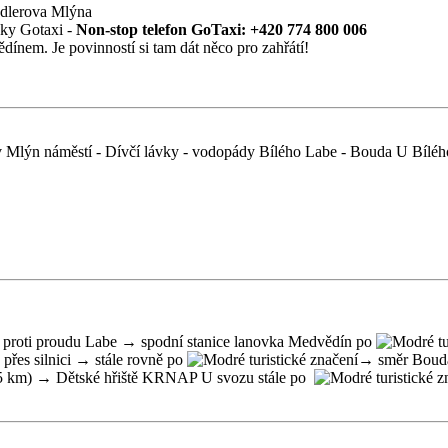
ndlerova Mlýna
vky Gotaxi -
Non-stop telefon GoTaxi: +420 774 800 006
nem. Je povinností si tam dát něco pro zahřátí!
 Mlýn náměstí - Dívčí lávky - vodopády Bílého Labe - Bouda U Bílé
proti proudu Labe → spodní stanice lanovka Medvědín po
přes silnici → stále rovně po
→ směr Bouda
2,5 km) → Dětské hřiště KRNAP U svozu stále po