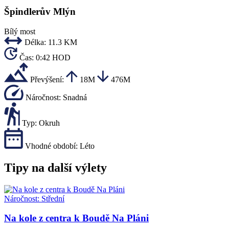
Špindlerův Mlýn
Bílý most
Délka:
11.3 KM
Čas:
0:42 HOD
Převýšení:
18M
476M
Náročnost:
Snadná
Typ:
Okruh
Vhodné období:
Léto
Tipy na další výlety
Náročnost:
Střední
Na kole z centra k Boudě Na Pláni