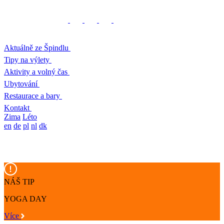
Aktuálně ze Špindlu
Tipy na výlety
Aktivity a volný čas
Ubytování
Restaurace a bary
Kontakt
Zima
Léto
en
de
pl
nl
dk
NÁŠ TIP
YOGA DAY
Více