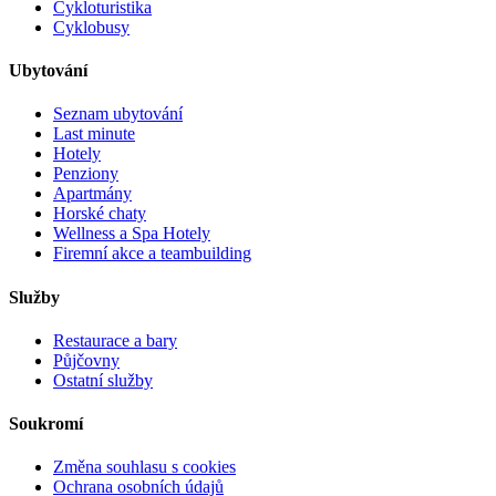
Cykloturistika
Cyklobusy
Ubytování
Seznam ubytování
Last minute
Hotely
Penziony
Apartmány
Horské chaty
Wellness a Spa Hotely
Firemní akce a teambuilding
Služby
Restaurace a bary
Půjčovny
Ostatní služby
Soukromí
Změna souhlasu s cookies
Ochrana osobních údajů