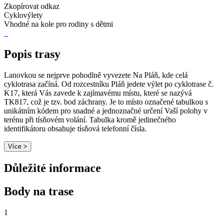
Zkopírovat odkaz
Cyklovýlety
Vhodné na kole pro rodiny s dětmi
Popis trasy
Lanovkou se nejprve pohodlně vyvezete Na Pláň, kde celá
cyklotrasa začíná. Od rozcestníku Pláň jedete výlet po cyklotrase č.
K17, která Vás zavede k zajímavému místu, které se nazývá
TK817, což je tzv. bod záchrany. Je to místo označené tabulkou s
unikátním kódem pro snadné a jednoznačné určení Vaší polohy v
terénu při tísňovém volání. Tabulka kromě jedinečného
identifikátoru obsahuje tísňová telefonní čísla.
Více >
Důležité informace
Body na trase
1