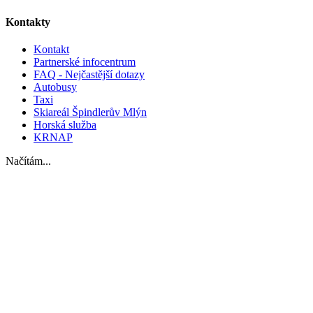
Kontakty
Kontakt
Partnerské infocentrum
FAQ - Nejčastější dotazy
Autobusy
Taxi
Skiareál Špindlerův Mlýn
Horská služba
KRNAP
Načítám...