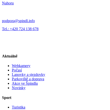
Nahoru
podpora@spindl.info
Tel.: +420 724 138 678
Aktuálně
Webkamery
Počasí
Lanovky a sjezdovky
Parkoviště a doprava
Akce ve Špindlu
Novinky
Sport
Turistika