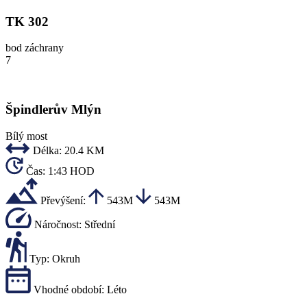
TK 302
bod záchrany
7
Špindlerův Mlýn
Bílý most
Délka:
20.4 KM
Čas:
1:43 HOD
Převýšení:
543M
543M
Náročnost:
Střední
Typ:
Okruh
Vhodné období:
Léto