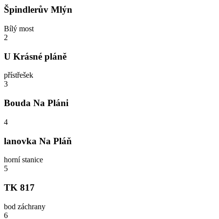
Špindlerův Mlýn
Bílý most
2
U Krásné pláně
přístřešek
3
Bouda Na Pláni
4
lanovka Na Pláň
horní stanice
5
TK 817
bod záchrany
6