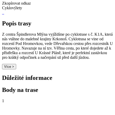
Zkopírovat odkaz
Cyklovýlety
Popis trasy
Z centra Špindlerova Mlýna vyjíždíme po cyklotrase s č. K1A, která
nás vtáhne do malebné krajiny Krkonoš. Cyklotrasa se vine od
rozcestí Pod Hromovkou, vede Dřevařskou cestou přes rozcestník U
Hromovky. Navazuje na ní tzv. Věřina cesta, po které dojedete až k
přístřešku a rozcestí U Krásné Pláně, které je perfektní zastávkou
pro krátký odpočinek a načerpání sil před další jízdou.
Více >
Důležité informace
Body na trase
1