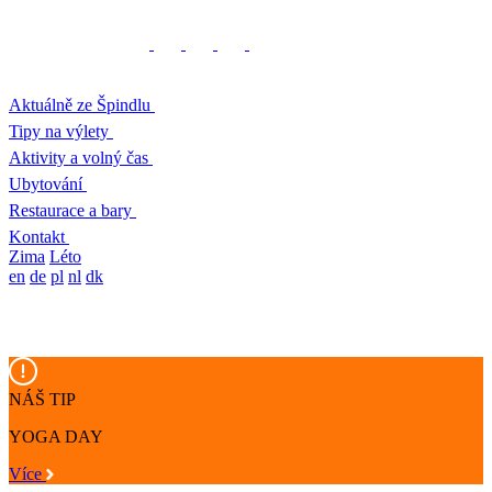
Aktuálně ze Špindlu
Tipy na výlety
Aktivity a volný čas
Ubytování
Restaurace a bary
Kontakt
Zima
Léto
en
de
pl
nl
dk
NÁŠ TIP
YOGA DAY
Více