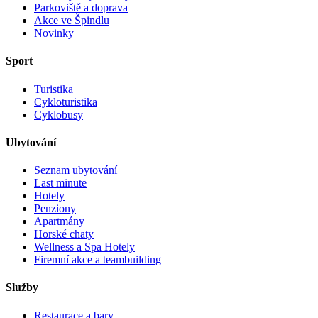
Parkoviště a doprava
Akce ve Špindlu
Novinky
Sport
Turistika
Cykloturistika
Cyklobusy
Ubytování
Seznam ubytování
Last minute
Hotely
Penziony
Apartmány
Horské chaty
Wellness a Spa Hotely
Firemní akce a teambuilding
Služby
Restaurace a bary