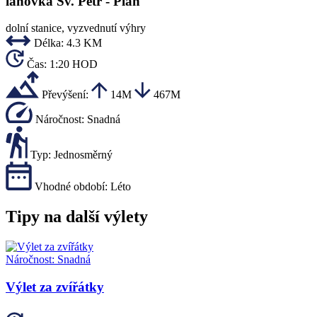
lanovka Sv. Petr - Pláň
dolní stanice, vyzvednutí výhry
Délka:
4.3 KM
Čas:
1:20 HOD
Převýšení:
14M
467M
Náročnost:
Snadná
Typ:
Jednosměrný
Vhodné období:
Léto
Tipy na další výlety
Náročnost:
Snadná
Výlet za zvířátky