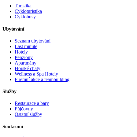
Turistika
Cykloturistika
Cyklobusy
Ubytování
Seznam ubytování
Last minute
Hotely
Penziony
Apartmány
Horské chaty
Wellness a Spa Hotely
Firemní akce a teambuilding
Služby
Restaurace a bary
Půjčovny
Ostatní služby
Soukromí