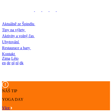
Aktuálně ze Špindlu
Tipy na výlety
Aktivity a volný čas
Ubytování
Restaurace a bary
Kontakt
Zima
Léto
en
de
pl
nl
dk
NÁŠ TIP
YOGA DAY
Více