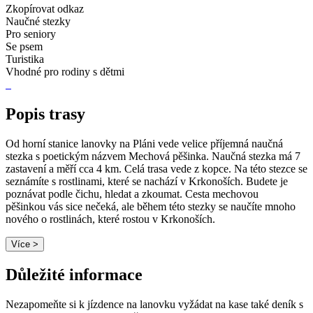
Zkopírovat odkaz
Naučné stezky
Pro seniory
Se psem
Turistika
Vhodné pro rodiny s dětmi
Popis trasy
Od horní stanice lanovky na Pláni vede velice příjemná naučná
stezka s poetickým názvem Mechová pěšinka. Naučná stezka má 7
zastavení a měří cca 4 km. Celá trasa vede z kopce. Na této stezce se
seznámíte s rostlinami, které se nachází v Krkonoších. Budete je
poznávat podle čichu, hledat a zkoumat. Cesta mechovou
pěšinkou vás sice nečeká, ale během této stezky se naučíte mnoho
nového o rostlinách, které rostou v Krkonoších.
Více >
Důležité informace
Nezapomeňte si k jízdence na lanovku vyžádat na kase také deník s