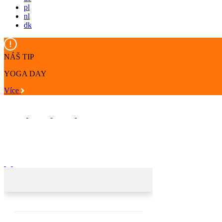
pl
nl
dk
NÁŠ TIP
YOGA DAY
Více