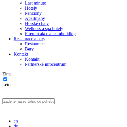
Last minute
Hotely
Penziony
Apartmány
Horské chaty
Wellness a spa hotely
Firemní akce a teambuilding
Restaurace a bary
Restaurace
Bary
Kontakt
Kontakt
Partnerské infocentrum
Zima
Léto
en
de