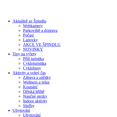
Aktuálně ze Špindlu
Webkamery
Parkoviště a doprava
Počasí
Lanovky
AKCE VE ŠPINDLU
NOVINKY
Tipy na výlety
Pěší turistika
Cykloturistika
Cyklobusy
Aktivity a volný čas
Zábava a zážitky
Wellness a relax
Koupání
Dětská hřiště
Naučné stezky
Indoor aktivity
Služby
Ubytování
Ubytování