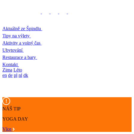
Aktuálně ze Špindlu
Tipy na výlety
Aktivity a volný čas
Ubytování
Restaurace a bary
Kontakt
Zima
Léto
en
de
pl
nl
dk
NÁŠ TIP
YOGA DAY
Více