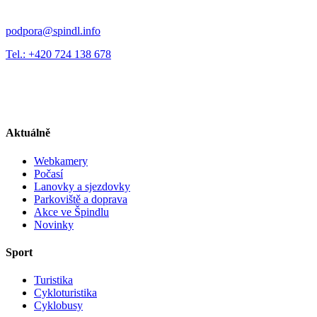
podpora@spindl.info
Tel.: +420 724 138 678
Aktuálně
Webkamery
Počasí
Lanovky a sjezdovky
Parkoviště a doprava
Akce ve Špindlu
Novinky
Sport
Turistika
Cykloturistika
Cyklobusy