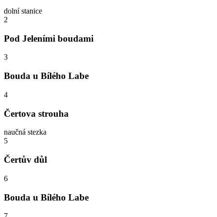
dolní stanice
2
Pod Jeleními boudami
3
Bouda u Bílého Labe
4
Čertova strouha
naučná stezka
5
Čertův důl
6
Bouda u Bílého Labe
7