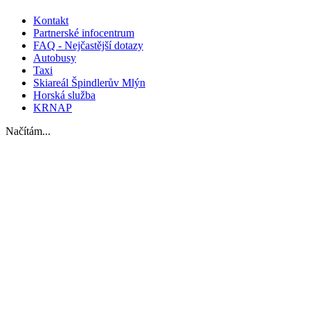
Kontakt
Partnerské infocentrum
FAQ - Nejčastější dotazy
Autobusy
Taxi
Skiareál Špindlerův Mlýn
Horská služba
KRNAP
Načítám...