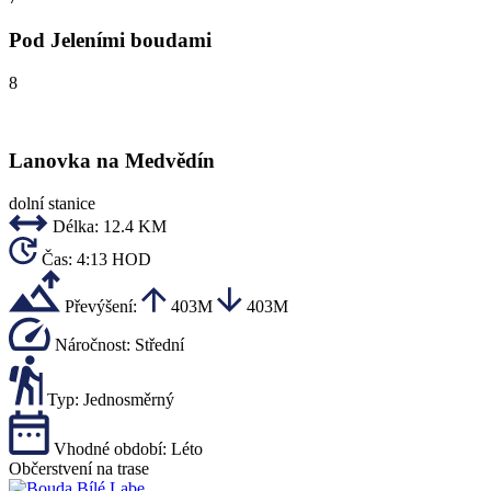
Pod Jeleními boudami
8
Lanovka na Medvědín
dolní stanice
Délka:
12.4 KM
Čas:
4:13 HOD
Převýšení:
403M
403M
Náročnost:
Střední
Typ:
Jednosměrný
Vhodné období:
Léto
Občerstvení na trase