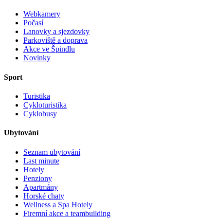
Webkamery
Počasí
Lanovky a sjezdovky
Parkoviště a doprava
Akce ve Špindlu
Novinky
Sport
Turistika
Cykloturistika
Cyklobusy
Ubytování
Seznam ubytování
Last minute
Hotely
Penziony
Apartmány
Horské chaty
Wellness a Spa Hotely
Firemní akce a teambuilding