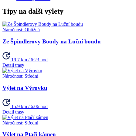
Tipy na další výlety
Náročnost:
Obtížná
Ze Špindlerovy Boudy na Luční boudu
19.7 km / 6:23 hod
Detail trasy
Náročnost:
Střední
Výlet na Výrovku
15.9 km / 6:06 hod
Detail trasy
Náročnost:
Střední
Výlet na Ptačí kámen