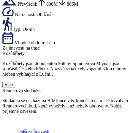
Převýšení:
806M
806M
Náročnost:
Obtížná
Typ:
Okruh
Vhodné období:
Léto
Zajímavosti na trase
Kozí hřbety
Kozí hřbety jsou dominantou kotliny Špindlerova Mlýna a jsou
součástí Českého hřbetu. Nazývá se tak celý západní 3 km dlouhý
hřeben vybíhající z Luční…
Více
Rennerova studánka
Studánka se nachází na Bílé louce v Krkonoších na místě bývalých
Rennerových bud, které vyhořely a už nebyly obnoveny. Nabízí
příjemné osvěžení.
Další zajímavosti