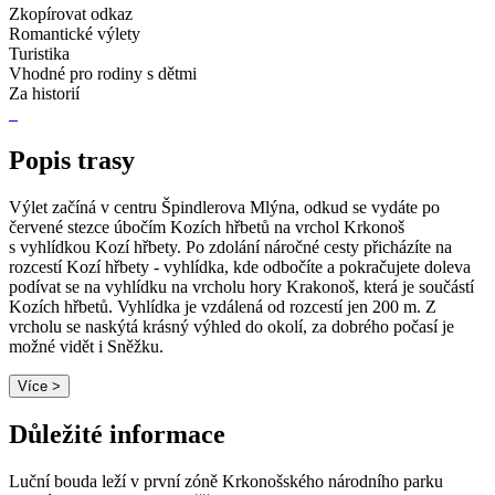
Zkopírovat odkaz
Romantické výlety
Turistika
Vhodné pro rodiny s dětmi
Za historií
Popis trasy
Výlet začíná v centru Špindlerova Mlýna, odkud se vydáte po
červené stezce úbočím Kozích hřbetů na vrchol Krkonoš
s vyhlídkou Kozí hřbety. Po zdolání náročné cesty přicházíte na
rozcestí Kozí hřbety - vyhlídka, kde odbočíte a pokračujete doleva
podívat se na vyhlídku na vrcholu hory Krakonoš, která je součástí
Kozích hřbetů. Vyhlídka je vzdálená od rozcestí jen 200 m. Z
vrcholu se naskýtá krásný výhled do okolí, za dobrého počasí je
možné vidět i Sněžku.
Více >
Důležité informace
Luční bouda leží v první zóně Krkonošského národního parku