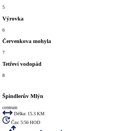
5
Výrovka
6
Červenkova mohyla
7
Tetřeví vodopád
8
Špindlerův Mlýn
centrum
Délka:
15.3 KM
Čas:
5:56 HOD