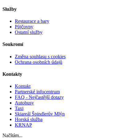
Služby
Restaurace a bary
Půjčovny
Ostatní služby
Soukromí
Změna souhlasu s cookies
Ochrana osobních údajů
Kontakty
Kontakt
Partnerské infocentrum
FAQ - Nejčastější dotazy
Autobusy
Taxi
Skiareál Špindlerův Mlýn
Horská služba
KRNAP
Načítám...