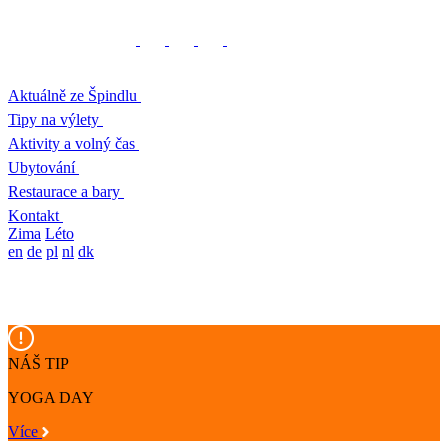
Aktuálně ze Špindlu
Tipy na výlety
Aktivity a volný čas
Ubytování
Restaurace a bary
Kontakt
Zima
Léto
en
de
pl
nl
dk
NÁŠ TIP
YOGA DAY
Více