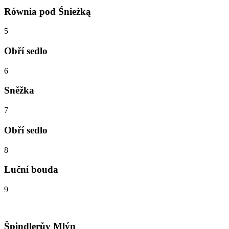
Równia pod Śnieżką
5
Obří sedlo
6
Sněžka
7
Obří sedlo
8
Luční bouda
9
Špindlerův Mlýn