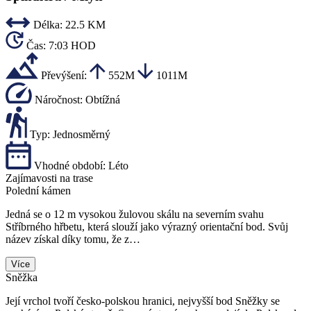
Délka:
22.5 KM
Čas:
7:03 HOD
Převýšení:
552M
1011M
Náročnost:
Obtížná
Typ:
Jednosměrný
Vhodné období:
Léto
Zajímavosti na trase
Polední kámen
Jedná se o 12 m vysokou žulovou skálu na severním svahu
Stříbrného hřbetu, která slouží jako výrazný orientační bod. Svůj
název získal díky tomu, že z…
Více
Sněžka
Její vrchol tvoří česko-polskou hranici, nejvyšší bod Sněžky se