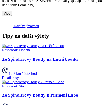
nachází na Polské straně. Severní strmé svahy spadají do Polska, do
údolí řeky Lomničky,…
Více
Další zajímavosti
Tipy na další výlety
Náročnost:
Obtížná
Ze Špindlerovy Boudy na Luční boudu
19.7 km / 6:23 hod
Detail trasy
Náročnost:
Střední
Ze Špindlerovy Boudy k Prameni Labe