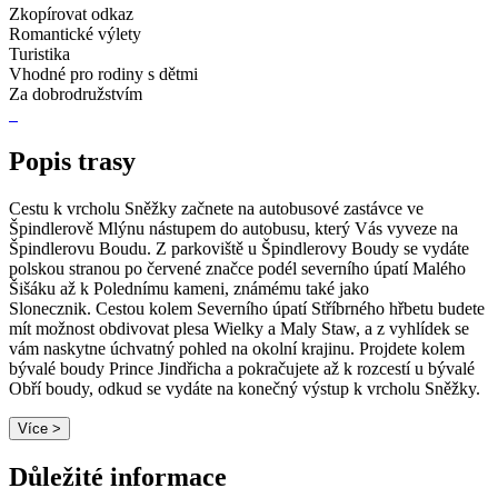
Zkopírovat odkaz
Romantické výlety
Turistika
Vhodné pro rodiny s dětmi
Za dobrodružstvím
Popis trasy
Cestu k vrcholu Sněžky začnete na autobusové zastávce ve
Špindlerově Mlýnu nástupem do autobusu, který Vás vyveze na
Špindlerovu Boudu. Z parkoviště u Špindlerovy Boudy se vydáte
polskou stranou po červené značce podél severního úpatí Malého
Šišáku
až k Polednímu kameni, známému také jako
Slonecznik.
Cestou kolem Severního úpatí Stříbrného hřbetu budete
mít možnost obdivovat plesa Wielky a Maly Staw, a z vyhlídek se
vám naskytne úchvatný pohled na okolní krajinu. Projdete kolem
bývalé boudy Prince Jindřicha a pokračujete až k rozcestí u bývalé
Obří boudy, odkud se vydáte na konečný výstup k vrcholu Sněžky.
Více >
Důležité informace