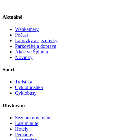
Aktuálně
Webkamery
Počasí
Lanovky a sjezdovky
Parkoviště a doprava
Akce ve Špindlu
Novinky
Sport
Turistika
Cykloturistika
Cyklobusy
Ubytování
Seznam ubytování
Last minute
Hotely
Penziony