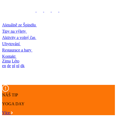
Aktuálně ze Špindlu
Tipy na výlety
Aktivity a volný čas
Ubytování
Restaurace a bary
Kontakt
Zima
Léto
en
de
pl
nl
dk
NÁŠ TIP
YOGA DAY
Více