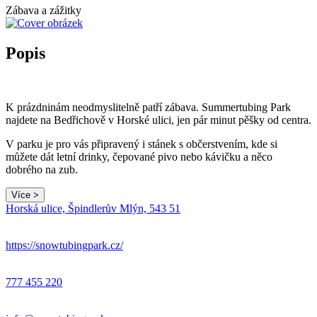
Zábava a zážitky
Popis
K prázdninám neodmyslitelně patří zábava. Summertubing Park
najdete na Bedřichově v Horské ulici, jen pár minut pěšky od centra.
V parku je pro vás připravený i stánek s občerstvením, kde si
můžete dát letní drinky, čepované pivo nebo kávičku a něco
dobrého na zub.
Více >
Horská ulice, Špindlerův Mlýn, 543 51
https://snowtubingpark.cz/
777 455 220