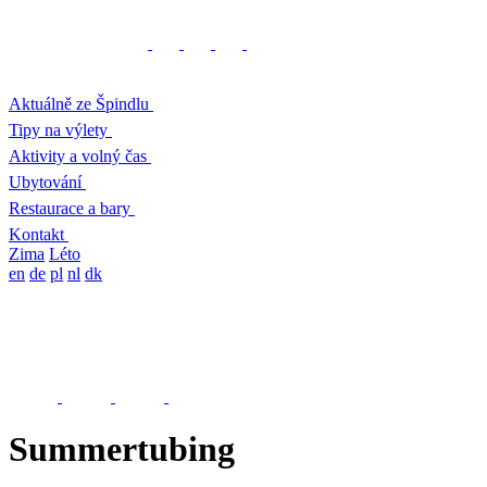
Aktuálně ze Špindlu
Tipy na výlety
Aktivity a volný čas
Ubytování
Restaurace a bary
Kontakt
Zima
Léto
en
de
pl
nl
dk
Summertubing