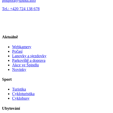
podpora@spindl.info
Tel.: +420 724 138 678
Aktuálně
Webkamery
Počasí
Lanovky a sjezdovky
Parkoviště a doprava
Akce ve Špindlu
Novinky
Sport
Turistika
Cykloturistika
Cyklobusy
Ubytování