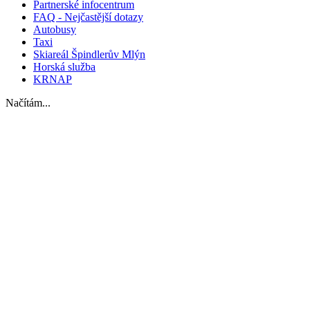
Partnerské infocentrum
FAQ - Nejčastější dotazy
Autobusy
Taxi
Skiareál Špindlerův Mlýn
Horská služba
KRNAP
Načítám...