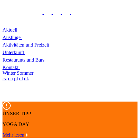
Aktuell
Ausflüge
Aktivitäten und Freizeit
Unterkunft
Restaurants und Bars
Kontakt
Winter
Sommer
cz
en
pl
nl
dk
UNSER TIPP
YOGA DAY
Mehr lesen