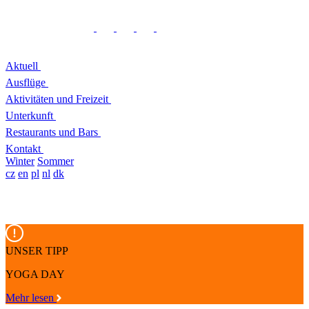
Aktuell
Ausflüge
Aktivitäten und Freizeit
Unterkunft
Restaurants und Bars
Kontakt
Winter
Sommer
cz
en
pl
nl
dk
UNSER TIPP
YOGA DAY
Mehr lesen