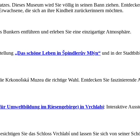
atzes. Dieses Museum wird Sie völlig in seinen Bann ziehen. Entdecken 
 Erwachsene, die sich an ihre Kindheit zurückerinnern möchten.
es Bunkers entführen und erleben Sie eine einzigartige Atmosphäre.
stellung
„Das schöne Leben in Špindlerův Mlýn“
und in der Stadtbib
ie Krkonošská Muzea die richtige Wahl. Entdecken Sie faszinierende A
r Umweltbildung im Riesengebirge) in Vrchlabí
: Interaktive Aus
esichtigen Sie das Schloss Vrchlabí und lassen Sie sich von seiner Sch