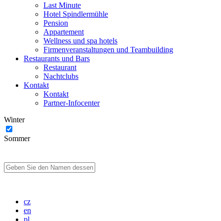
Last Minute
Hotel Spindlermühle
Pension
Appartement
Wellness und spa hotels
Firmenveranstaltungen und Teambuilding
Restaurants und Bars
Restaurant
Nachtclubs
Kontakt
Kontakt
Partner-Infocenter
Winter
Sommer
cz
en
pl