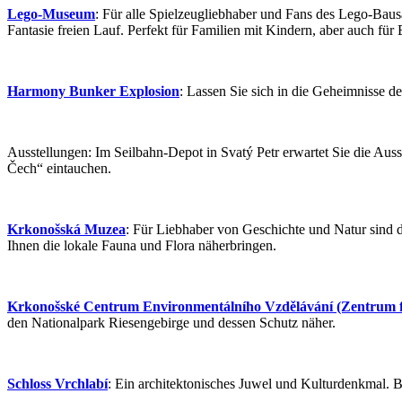
Lego-Museum
: Für alle Spielzeugliebhaber und Fans des Lego-Baus
Fantasie freien Lauf. Perfekt für Familien mit Kindern, aber auch für
Harmony Bunker Explosion
: Lassen Sie sich in die Geheimnisse d
Ausstellungen: Im Seilbahn-Depot in Svatý Petr erwartet Sie die Aus
Čech“ eintauchen.
Krkonošská Muzea
: Für Liebhaber von Geschichte und Natur sind d
Ihnen die lokale Fauna und Flora näherbringen.
Krkonošské Centrum Environmentálního Vzdělávání (Zentrum fü
den Nationalpark Riesengebirge und dessen Schutz näher.
Schloss Vrchlabí
: Ein architektonisches Juwel und Kulturdenkmal. B