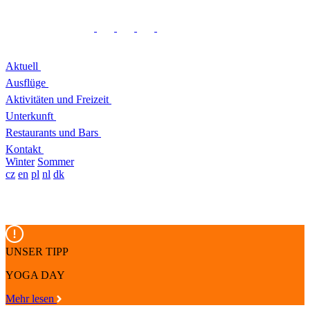
Aktuell
Ausflüge
Aktivitäten und Freizeit
Unterkunft
Restaurants und Bars
Kontakt
Winter
Sommer
cz
en
pl
nl
dk
UNSER TIPP
YOGA DAY
Mehr lesen