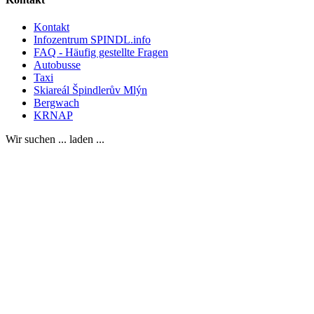
Kontakt
Infozentrum SPINDL.info
FAQ - Häufig gestellte Fragen
Autobusse
Taxi
Skiareál Špindlerův Mlýn
Bergwach
KRNAP
Wir suchen ... laden ...