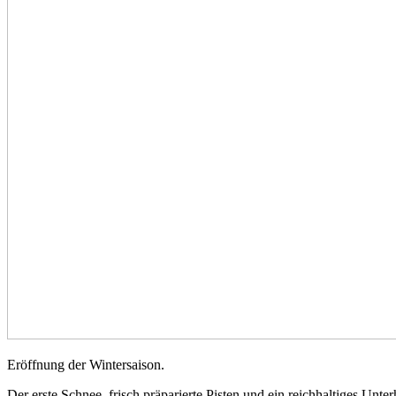
Eröffnung der Wintersaison.
Der erste Schnee, frisch präparierte Pisten und ein reichhaltiges Unt