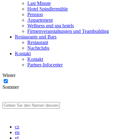
Last Minute
Hotel Spindlermühle
Pension
Appartement
Wellness und spa hotels
Firmenveranstaltungen und Teambuilding
Restaurants und Bars
Restaurant
Nachtclubs
Kontakt
Kontakt
Partner-Infocenter
Winter
Sommer
cz
en
pl