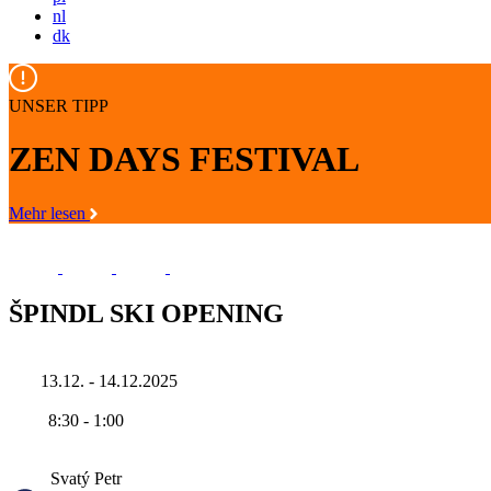
nl
dk
UNSER TIPP
ZEN DAYS FESTIVAL
Mehr lesen
ŠPINDL SKI OPENING
13.12. - 14.12.2025
8:30
-
1:00
Svatý Petr