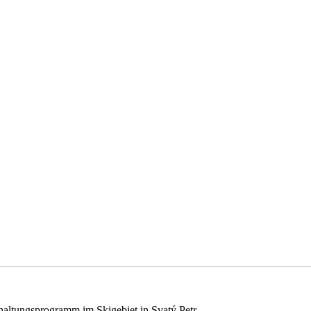
erhaltungsprogramm im Skigebiet in Svatý Petr.