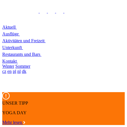
Aktuell
Ausflüge
Aktivitäten und Freizeit
Unterkunft
Restaurants und Bars
Kontakt
Winter
Sommer
cz
en
pl
nl
dk
UNSER TIPP
YOGA DAY
Mehr lesen