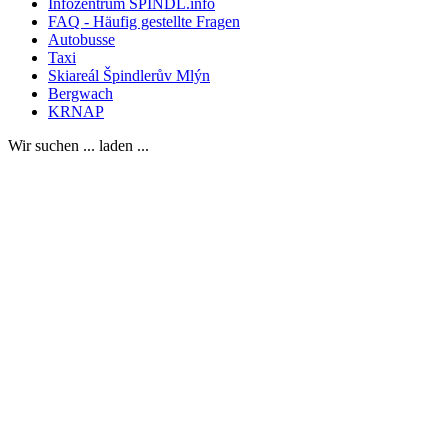
Infozentrum SPINDL.info
FAQ - Häufig gestellte Fragen
Autobusse
Taxi
Skiareál Špindlerův Mlýn
Bergwach
KRNAP
Wir suchen ... laden ...