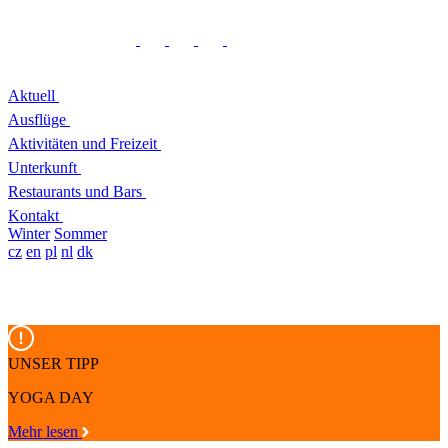
Aktuell
Ausflüge
Aktivitäten und Freizeit
Unterkunft
Restaurants und Bars
Kontakt
Winter
Sommer
cz
en
pl
nl
dk
UNSER TIPP
YOGA DAY
Mehr lesen