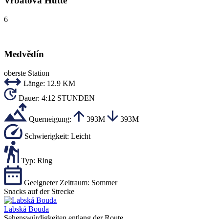
Vrbatova Hütte
6
Medvědín
oberste Station
Länge:
12.9 KM
Dauer:
4:12 STUNDEN
Querneigung:
393M
393M
Schwierigkeit:
Leicht
Typ:
Ring
Geeigneter Zeitraum:
Sommer
Snacks auf der Strecke
Labská Bouda
Sehenswürdigkeiten entlang der Route