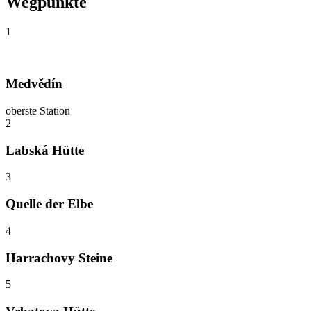
Wegpunkte
1
Medvědín
oberste Station
2
Labská Hütte
3
Quelle der Elbe
4
Harrachovy Steine
5