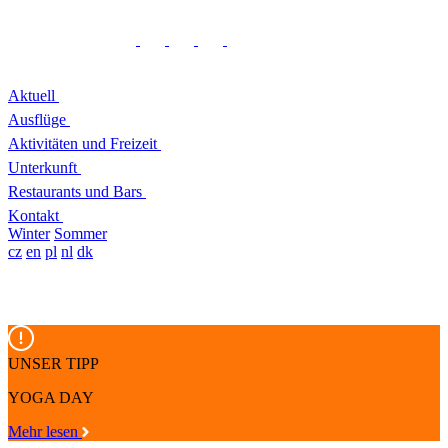
Aktuell
Ausflüge
Aktivitäten und Freizeit
Unterkunft
Restaurants und Bars
Kontakt
Winter
Sommer
cz
en
pl
nl
dk
UNSER TIPP
YOGA DAY
Mehr lesen