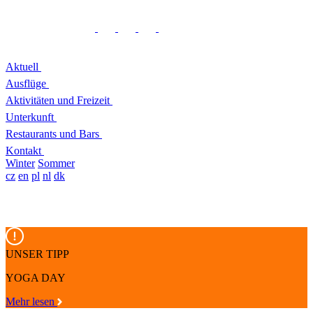
Aktuell
Ausflüge
Aktivitäten und Freizeit
Unterkunft
Restaurants und Bars
Kontakt
Winter
Sommer
cz
en
pl
nl
dk
UNSER TIPP
YOGA DAY
Mehr lesen