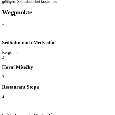
gültigem Seilbahnticket kostenlos.
Wegpunkte
1
Seilbahn nach Medvědín
Bergstation
2
Horní Mísečky
3
Restaurant Stopa
4