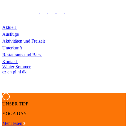
Aktuell
Ausflüge
Aktivitäten und Freizeit
Unterkunft
Restaurants und Bars
Kontakt
Winter
Sommer
cz
en
pl
nl
dk
UNSER TIPP
YOGA DAY
Mehr lesen