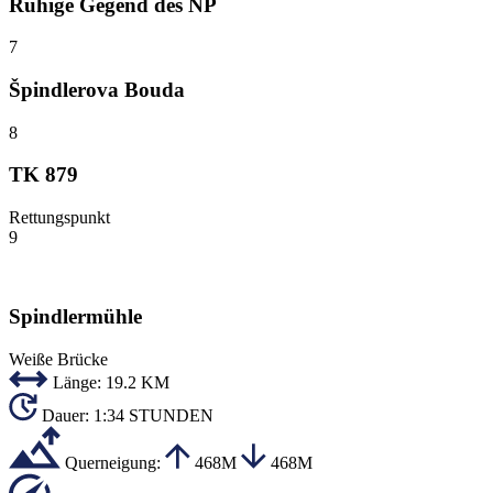
Ruhige Gegend des NP
7
Špindlerova Bouda
8
TK 879
Rettungspunkt
9
Spindlermühle
Weiße Brücke
Länge:
19.2 KM
Dauer:
1:34 STUNDEN
Querneigung:
468M
468M