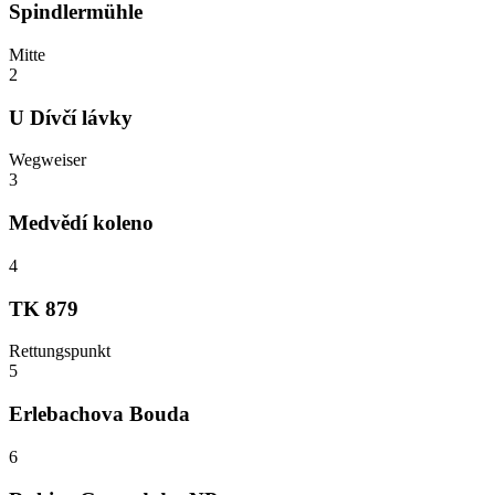
Spindlermühle
Mitte
2
U Dívčí lávky
Wegweiser
3
Medvědí koleno
4
TK 879
Rettungspunkt
5
Erlebachova Bouda
6