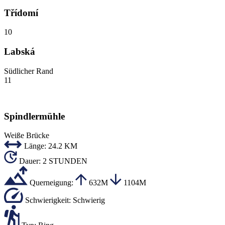
Třídomí
10
Labská
Südlicher Rand
11
Spindlermühle
Weiße Brücke
Länge:
24.2 KM
Dauer:
2 STUNDEN
Querneigung:
632M
1104M
Schwierigkeit:
Schwierig