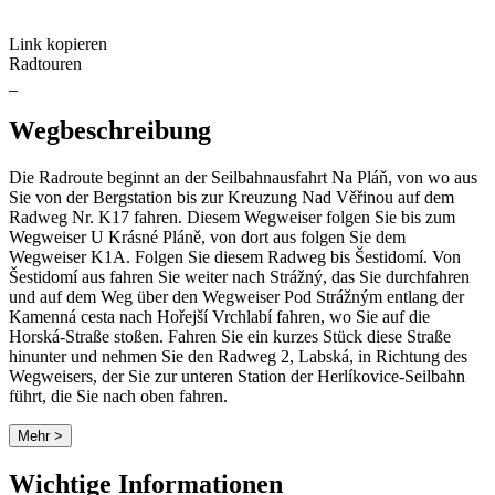
Link kopieren
Radtouren
Wegbeschreibung
Die Radroute beginnt an der Seilbahnausfahrt Na Pláň, von wo aus
Sie von der Bergstation bis zur Kreuzung Nad Věřinou auf dem
Radweg Nr. K17 fahren. Diesem Wegweiser folgen Sie bis zum
Wegweiser U Krásné Pláně, von dort aus folgen Sie dem
Wegweiser K1A. Folgen Sie diesem Radweg bis Šestidomí. Von
Šestidomí aus fahren Sie weiter nach Strážný, das Sie durchfahren
und auf dem Weg über den Wegweiser Pod Strážným entlang der
Kamenná cesta nach Hořejší Vrchlabí fahren, wo Sie auf die
Horská-Straße stoßen. Fahren Sie ein kurzes Stück diese Straße
hinunter und nehmen Sie den Radweg 2, Labská, in Richtung des
Wegweisers, der Sie zur unteren Station der Herlíkovice-Seilbahn
führt, die Sie nach oben fahren.
Mehr >
Wichtige Informationen