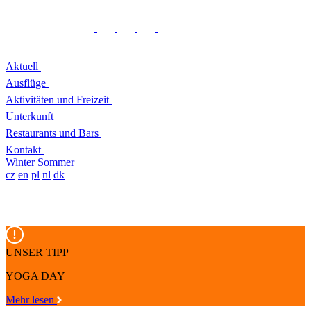
Aktuell
Ausflüge
Aktivitäten und Freizeit
Unterkunft
Restaurants und Bars
Kontakt
Winter
Sommer
cz
en
pl
nl
dk
UNSER TIPP
YOGA DAY
Mehr lesen