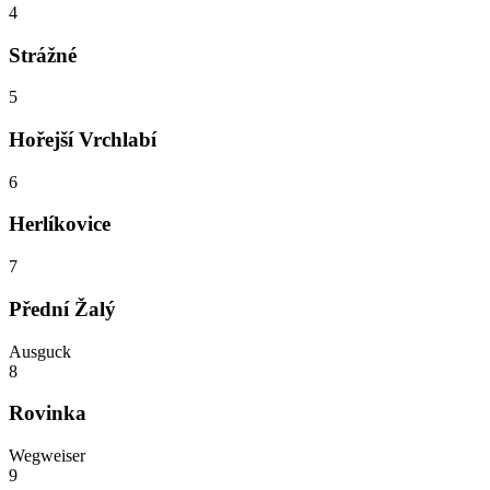
4
Strážné
5
Hořejší Vrchlabí
6
Herlíkovice
7
Přední Žalý
Ausguck
8
Rovinka
Wegweiser
9