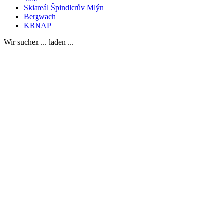
Skiareál Špindlerův Mlýn
Bergwach
KRNAP
Wir suchen ... laden ...