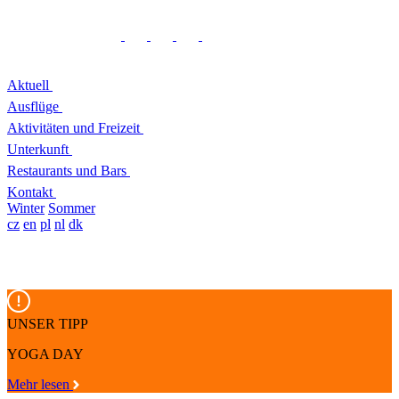
Aktuell
Ausflüge
Aktivitäten und Freizeit
Unterkunft
Restaurants und Bars
Kontakt
Winter
Sommer
cz
en
pl
nl
dk
UNSER TIPP
YOGA DAY
Mehr lesen