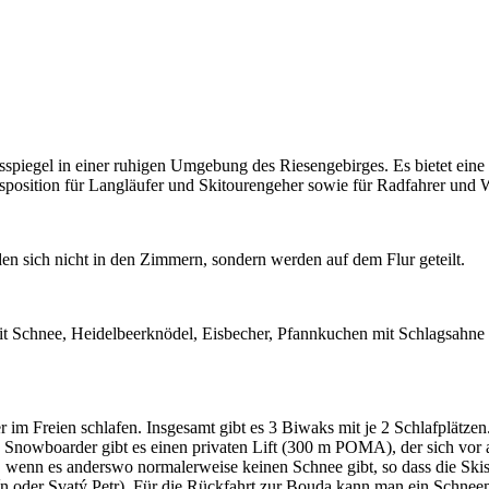
piegel in einer ruhigen Umgebung des Riesengebirges. Es bietet eine
position für Langläufer und Skitourengeher sowie für Radfahrer und W
en sich nicht in den Zimmern, sondern werden auf dem Flur geteilt.
 Schnee, Heidelbeerknödel, Eisbecher, Pfannkuchen mit Schlagsahne u
im Freien schlafen. Insgesamt gibt es 3 Biwaks mit je 2 Schlafplätzen.
Snowboarder gibt es einen privaten Lift (300 m POMA), der sich vor a
wenn es anderswo normalerweise keinen Schnee gibt, so dass die Skisai
n oder Svatý Petr). Für die Rückfahrt zur Bouda kann man ein Schneem