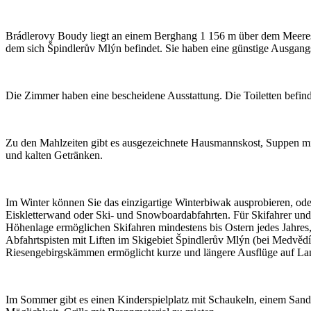
Brádlerovy Boudy liegt an einem Berghang 1 156 m über dem Meeress
dem sich Špindlerův Mlýn befindet. Sie haben eine günstige Ausgangs
Die Zimmer haben eine bescheidene Ausstattung. Die Toiletten befind
Zu den Mahlzeiten gibt es ausgezeichnete Hausmannskost, Suppen mit
und kalten Getränken.
Im Winter können Sie das einzigartige Winterbiwak ausprobieren, oder 
Eiskletterwand oder Ski- und Snowboardabfahrten. Für Skifahrer und 
Höhenlage ermöglichen Skifahren mindestens bis Ostern jedes Jahres, 
Abfahrtspisten mit Liften im Skigebiet Špindlerův Mlýn (bei Medvědí
Riesengebirgskämmen ermöglicht kurze und längere Ausflüge auf Lan
Im Sommer gibt es einen Kinderspielplatz mit Schaukeln, einem Sandk