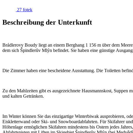
27 fotek
Beschreibung der Unterkunft
Brádlerovy Boudy liegt an einem Berghang 1 156 m über dem Meeress
dem sich Špindlerův Mlýn befindet. Sie haben eine günstige Ausgangs
Die Zimmer haben eine bescheidene Ausstattung. Die Toiletten befind
Zu den Mahlzeiten gibt es ausgezeichnete Hausmannskost, Suppen mit
und kalten Getränken.
Im Winter können Sie das einzigartige Winterbiwak ausprobieren, oder 
Eiskletterwand oder Ski- und Snowboardabfahrten. Für Skifahrer und 
Höhenlage ermöglichen Skifahren mindestens bis Ostern jedes Jahres, 
Abfahrtspisten mit Liften im Skigebiet Špindlerův Mlýn (bei Medvědí