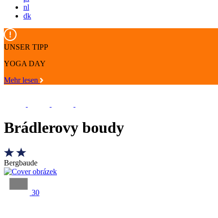
nl
dk
UNSER TIPP
YOGA DAY
Mehr lesen
Brádlerovy boudy
Bergbaude
30