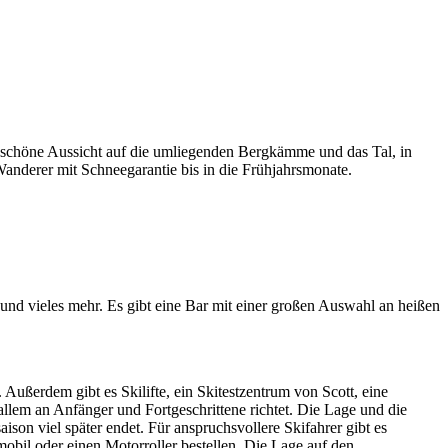
 schöne Aussicht auf die umliegenden Bergkämme und das Tal, in
anderer mit Schneegarantie bis in die Frühjahrsmonate.
nd vieles mehr. Es gibt eine Bar mit einer großen Auswahl an heißen
 Außerdem gibt es Skilifte, ein Skitestzentrum von Scott, eine
llem an Anfänger und Fortgeschrittene richtet. Die Lage und die
son viel später endet. Für anspruchsvollere Skifahrer gibt es
obil oder einen Motorroller bestellen. Die Lage auf den