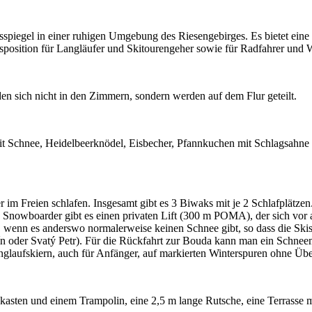
piegel in einer ruhigen Umgebung des Riesengebirges. Es bietet eine
position für Langläufer und Skitourengeher sowie für Radfahrer und W
en sich nicht in den Zimmern, sondern werden auf dem Flur geteilt.
 Schnee, Heidelbeerknödel, Eisbecher, Pfannkuchen mit Schlagsahne u
im Freien schlafen. Insgesamt gibt es 3 Biwaks mit je 2 Schlafplätzen.
Snowboarder gibt es einen privaten Lift (300 m POMA), der sich vor a
wenn es anderswo normalerweise keinen Schnee gibt, so dass die Skisai
n oder Svatý Petr). Für die Rückfahrt zur Bouda kann man ein Schneem
glaufskiern, auch für Anfänger, auf markierten Winterspuren ohne Ü
asten und einem Trampolin, eine 2,5 m lange Rutsche, eine Terrasse mi