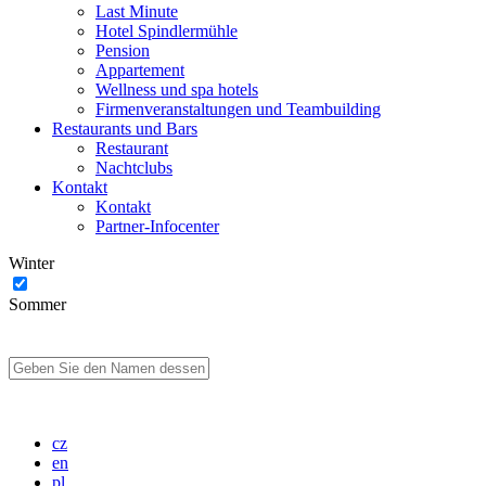
Last Minute
Hotel Spindlermühle
Pension
Appartement
Wellness und spa hotels
Firmenveranstaltungen und Teambuilding
Restaurants und Bars
Restaurant
Nachtclubs
Kontakt
Kontakt
Partner-Infocenter
Winter
Sommer
cz
en
pl