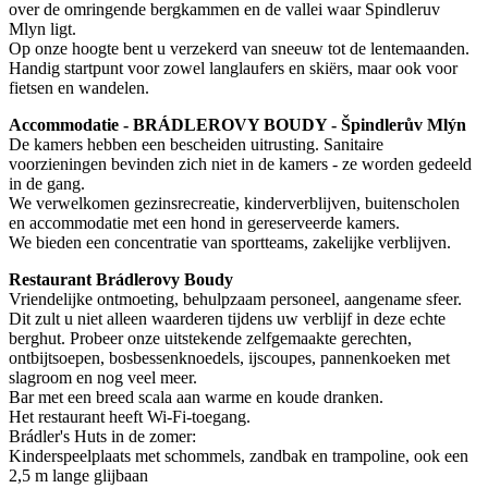
over de omringende bergkammen en de vallei waar Spindleruv
Mlyn ligt.
Op onze hoogte bent u verzekerd van sneeuw tot de lentemaanden.
Handig startpunt voor zowel langlaufers en skiërs, maar ook voor
fietsen en wandelen.
Accommodatie - BRÁDLEROVY BOUDY - Špindlerův Mlýn
De kamers hebben een bescheiden uitrusting. Sanitaire
voorzieningen bevinden zich niet in de kamers - ze worden gedeeld
in de gang.
We verwelkomen gezinsrecreatie, kinderverblijven, buitenscholen
en accommodatie met een hond in gereserveerde kamers.
We bieden een concentratie van sportteams, zakelijke verblijven.
Restaurant Brádlerovy Boudy
Vriendelijke ontmoeting, behulpzaam personeel, aangename sfeer.
Dit zult u niet alleen waarderen tijdens uw verblijf in deze echte
berghut. Probeer onze uitstekende zelfgemaakte gerechten,
ontbijtsoepen, bosbessenknoedels, ijscoupes, pannenkoeken met
slagroom en nog veel meer.
Bar met een breed scala aan warme en koude dranken.
Het restaurant heeft Wi-Fi-toegang.
Brádler's Huts in de zomer:
Kinderspeelplaats met schommels, zandbak en trampoline, ook een
2,5 m lange glijbaan