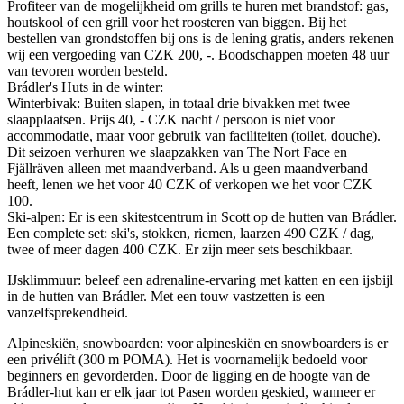
Profiteer van de mogelijkheid om grills te huren met brandstof: gas,
houtskool of een grill voor het roosteren van biggen. Bij het
bestellen van grondstoffen bij ons is de lening gratis, anders rekenen
wij een vergoeding van CZK 200, -. Boodschappen moeten 48 uur
van tevoren worden besteld.
Brádler's Huts in de winter:
Winterbivak: Buiten slapen, in totaal drie bivakken met twee
slaapplaatsen. Prijs 40, - CZK nacht / persoon is niet voor
accommodatie, maar voor gebruik van faciliteiten (toilet, douche).
Dit seizoen verhuren we slaapzakken van The Nort Face en
Fjällräven alleen met maandverband. Als u geen maandverband
heeft, lenen we het voor 40 CZK of verkopen we het voor CZK
100.
Ski-alpen: Er is een skitestcentrum in Scott op de hutten van Brádler.
Een complete set: ski's, stokken, riemen, laarzen 490 CZK / dag,
twee of meer dagen 400 CZK. Er zijn meer sets beschikbaar.
IJsklimmuur: beleef een adrenaline-ervaring met katten en een ijsbijl
in de hutten van Brádler. Met een touw vastzetten is een
vanzelfsprekendheid.
Alpineskiën, snowboarden: voor alpineskiën en snowboarders is er
een privélift (300 m POMA). Het is voornamelijk bedoeld voor
beginners en gevorderden. Door de ligging en de hoogte van de
Brádler-hut kan er elk jaar tot Pasen worden geskied, wanneer er