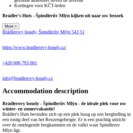
gezonde atmosfeer boven de inversie
Kortingen voor KČT-leden
Brádler's Huts - Špindlerův Mlýn kijken uit naar uw bezoek
More >
Brádlerovy boudy, Špindlerův Mlýn 543 51
https://www.bradlerovy-boudy.cz/
+420 606 793 001
info@bradlerovy-boudy.cz
Accommodation description
Brádlerovy boudy - Špindlerův Mlýn - de ideale plek voor uw
winter- en zomervakantie!
Brádler's Huts bevinden zich op een plek hoog op een berghelling in
een rustig deel van het Reuzengebergte. Er is een prachtig uitzicht
over de omringende bergkammen en de vallei waar Spindleruv
Mlyn ligt.