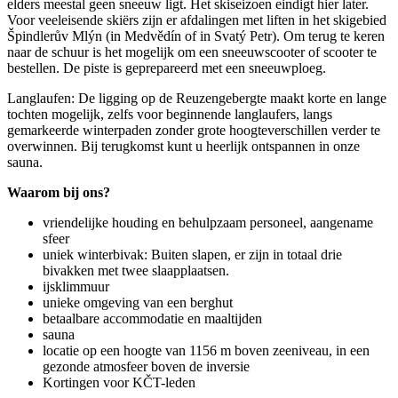
elders meestal geen sneeuw ligt. Het skiseizoen eindigt hier later.
Voor veeleisende skiërs zijn er afdalingen met liften in het skigebied
Špindlerův Mlýn (in Medvědín of in Svatý Petr). Om terug te keren
naar de schuur is het mogelijk om een ​​sneeuwscooter of scooter te
bestellen. De piste is geprepareerd met een sneeuwploeg.
Langlaufen: De ligging op de Reuzengebergte maakt korte en lange
tochten mogelijk, zelfs voor beginnende langlaufers, langs
gemarkeerde winterpaden zonder grote hoogteverschillen verder te
overwinnen. Bij terugkomst kunt u heerlijk ontspannen in onze
sauna.
Waarom bij ons?
vriendelijke houding en behulpzaam personeel, aangename
sfeer
uniek winterbivak: Buiten slapen, er zijn in totaal drie
bivakken met twee slaapplaatsen.
ijsklimmuur
unieke omgeving van een berghut
betaalbare accommodatie en maaltijden
sauna
locatie op een hoogte van 1156 m boven zeeniveau, in een
gezonde atmosfeer boven de inversie
Kortingen voor KČT-leden