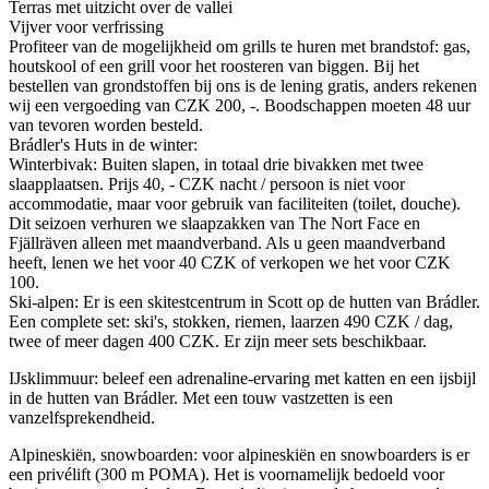
Terras met uitzicht over de vallei
Vijver voor verfrissing
Profiteer van de mogelijkheid om grills te huren met brandstof: gas,
houtskool of een grill voor het roosteren van biggen. Bij het
bestellen van grondstoffen bij ons is de lening gratis, anders rekenen
wij een vergoeding van CZK 200, -. Boodschappen moeten 48 uur
van tevoren worden besteld.
Brádler's Huts in de winter:
Winterbivak: Buiten slapen, in totaal drie bivakken met twee
slaapplaatsen. Prijs 40, - CZK nacht / persoon is niet voor
accommodatie, maar voor gebruik van faciliteiten (toilet, douche).
Dit seizoen verhuren we slaapzakken van The Nort Face en
Fjällräven alleen met maandverband. Als u geen maandverband
heeft, lenen we het voor 40 CZK of verkopen we het voor CZK
100.
Ski-alpen: Er is een skitestcentrum in Scott op de hutten van Brádler.
Een complete set: ski's, stokken, riemen, laarzen 490 CZK / dag,
twee of meer dagen 400 CZK. Er zijn meer sets beschikbaar.
IJsklimmuur: beleef een adrenaline-ervaring met katten en een ijsbijl
in de hutten van Brádler. Met een touw vastzetten is een
vanzelfsprekendheid.
Alpineskiën, snowboarden: voor alpineskiën en snowboarders is er
een privélift (300 m POMA). Het is voornamelijk bedoeld voor