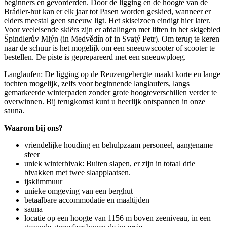
beginners en gevorderden. Door de ligging en de hoogte van de
Brádler-hut kan er elk jaar tot Pasen worden geskied, wanneer er
elders meestal geen sneeuw ligt. Het skiseizoen eindigt hier later.
Voor veeleisende skiërs zijn er afdalingen met liften in het skigebied
Špindlerův Mlýn (in Medvědín of in Svatý Petr). Om terug te keren
naar de schuur is het mogelijk om een ​​sneeuwscooter of scooter te
bestellen. De piste is geprepareerd met een sneeuwploeg.
Langlaufen: De ligging op de Reuzengebergte maakt korte en lange
tochten mogelijk, zelfs voor beginnende langlaufers, langs
gemarkeerde winterpaden zonder grote hoogteverschillen verder te
overwinnen. Bij terugkomst kunt u heerlijk ontspannen in onze
sauna.
Waarom bij ons?
vriendelijke houding en behulpzaam personeel, aangename
sfeer
uniek winterbivak: Buiten slapen, er zijn in totaal drie
bivakken met twee slaapplaatsen.
ijsklimmuur
unieke omgeving van een berghut
betaalbare accommodatie en maaltijden
sauna
locatie op een hoogte van 1156 m boven zeeniveau, in een