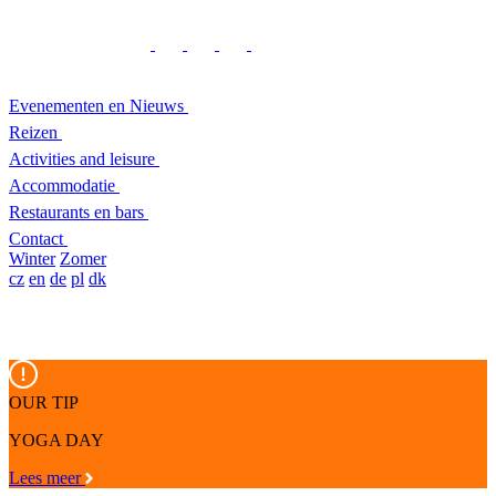
Evenementen en Nieuws
Reizen
Activities and leisure
Accommodatie
Restaurants en bars
Contact
Winter
Zomer
cz
en
de
pl
dk
OUR TIP
YOGA DAY
Lees meer