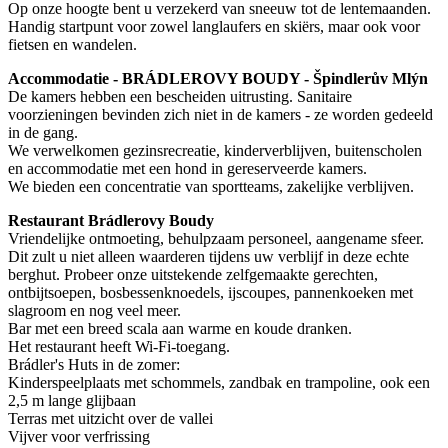
Op onze hoogte bent u verzekerd van sneeuw tot de lentemaanden.
Handig startpunt voor zowel langlaufers en skiërs, maar ook voor
fietsen en wandelen.
Accommodatie - BRÁDLEROVY BOUDY - Špindlerův Mlýn
De kamers hebben een bescheiden uitrusting. Sanitaire
voorzieningen bevinden zich niet in de kamers - ze worden gedeeld
in de gang.
We verwelkomen gezinsrecreatie, kinderverblijven, buitenscholen
en accommodatie met een hond in gereserveerde kamers.
We bieden een concentratie van sportteams, zakelijke verblijven.
Restaurant Brádlerovy Boudy
Vriendelijke ontmoeting, behulpzaam personeel, aangename sfeer.
Dit zult u niet alleen waarderen tijdens uw verblijf in deze echte
berghut. Probeer onze uitstekende zelfgemaakte gerechten,
ontbijtsoepen, bosbessenknoedels, ijscoupes, pannenkoeken met
slagroom en nog veel meer.
Bar met een breed scala aan warme en koude dranken.
Het restaurant heeft Wi-Fi-toegang.
Brádler's Huts in de zomer:
Kinderspeelplaats met schommels, zandbak en trampoline, ook een
2,5 m lange glijbaan
Terras met uitzicht over de vallei
Vijver voor verfrissing