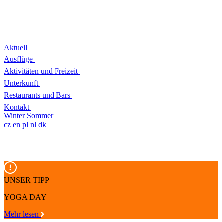
Aktuell
Ausflüge
Aktivitäten und Freizeit
Unterkunft
Restaurants und Bars
Kontakt
Winter
Sommer
cz
en
pl
nl
dk
UNSER TIPP
YOGA DAY
Mehr lesen