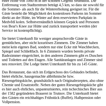
einer Höhe von 1060 m in der schönen Gegend Sedmidolí. Die
Entfernung vom Stadtzentrum beträgt 4,5 km, so dass sie sowohl für
die Sommer- als auch für die Wintererholung geeignet ist. Für die
Gäste besteht die Möglichkeit des kostenlosen Parkens im Sommer
direkt an der Hütte, im Winter auf dem reservierten Parkplatz in
Medvědí kolen. Selbstverständlich können Gepäck und Personen
von Bear's Knee zur Hütte und zurück transportiert werden (der
Service ist kostenpflichtig).
Sie bietet Unterkunft für weniger anspruchsvolle Gäste in
gemütlichen, aber nicht luxuriösen Zimmern. Die Zimmer haben
meist kein eigenes Bad, sondern nur eine Ecke mit Waschbecken,
Spiegel und Schließfach. In 6 Zimmern wurden bereits private
Badezimmer eingerichtet, in den anderen Zimmern gibt es Duschen
und Toiletten auf den Etagen. Alle Sanitäranlagen und Zimmer sind
neu renoviert. Die Lodge bietet Unterkunft für bis zu 145 Gäste.
Das Restaurant, das sich im Erdgeschoss des Gebäudes befindet,
bietet ehrliche, hausgemachte altböhmische bzw.
Riesengebirgsküche, grundsätzlich nach Originalrezepten, also ohne
Chemie und Ersatzstoffe. Neben der guten Riesengebirgsküche gibt
es hier auch ehrliches, unpasteurisiertes, rein tschechisches Bier aus
der 1582 gegründeten Brauerei in Trutnov. Die Unterkunft bietet
den Gästen ein reichhaltiges Frühstück (Buffet), Halbpension oder
Vollpension.