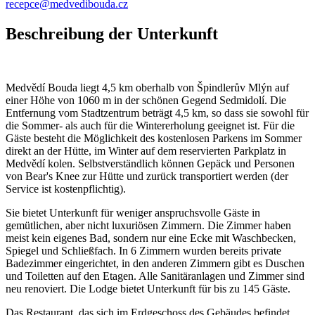
recepce@medvedibouda.cz
Beschreibung der Unterkunft
Medvědí Bouda liegt 4,5 km oberhalb von Špindlerův Mlýn auf
einer Höhe von 1060 m in der schönen Gegend Sedmidolí. Die
Entfernung vom Stadtzentrum beträgt 4,5 km, so dass sie sowohl für
die Sommer- als auch für die Wintererholung geeignet ist. Für die
Gäste besteht die Möglichkeit des kostenlosen Parkens im Sommer
direkt an der Hütte, im Winter auf dem reservierten Parkplatz in
Medvědí kolen. Selbstverständlich können Gepäck und Personen
von Bear's Knee zur Hütte und zurück transportiert werden (der
Service ist kostenpflichtig).
Sie bietet Unterkunft für weniger anspruchsvolle Gäste in
gemütlichen, aber nicht luxuriösen Zimmern. Die Zimmer haben
meist kein eigenes Bad, sondern nur eine Ecke mit Waschbecken,
Spiegel und Schließfach. In 6 Zimmern wurden bereits private
Badezimmer eingerichtet, in den anderen Zimmern gibt es Duschen
und Toiletten auf den Etagen. Alle Sanitäranlagen und Zimmer sind
neu renoviert. Die Lodge bietet Unterkunft für bis zu 145 Gäste.
Das Restaurant, das sich im Erdgeschoss des Gebäudes befindet,