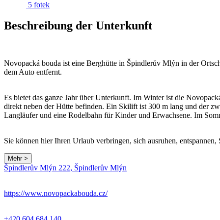
5 fotek
Beschreibung der Unterkunft
Novopacká bouda ist eine Berghütte in Špindlerův Mlýn in der Ortsc
dem Auto entfernt.
Es bietet das ganze Jahr über Unterkunft. Im Winter ist die Novopacká
direkt neben der Hütte befinden. Ein Skilift ist 300 m lang und der zwe
Langläufer und eine Rodelbahn für Kinder und Erwachsene. Im Somm
Sie können hier Ihren Urlaub verbringen, sich ausruhen, entspannen, 
Mehr >
Špindlerův Mlýn 222, Špindlerův Mlýn
https://www.novopackabouda.cz/
+420 604 684 140