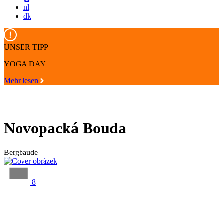
nl
dk
UNSER TIPP
YOGA DAY
Mehr lesen
Novopacká Bouda
Bergbaude
8