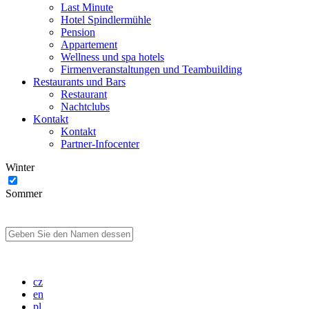
Last Minute
Hotel Spindlermühle
Pension
Appartement
Wellness und spa hotels
Firmenveranstaltungen und Teambuilding
Restaurants und Bars
Restaurant
Nachtclubs
Kontakt
Kontakt
Partner-Infocenter
Winter
Sommer
cz
en
pl