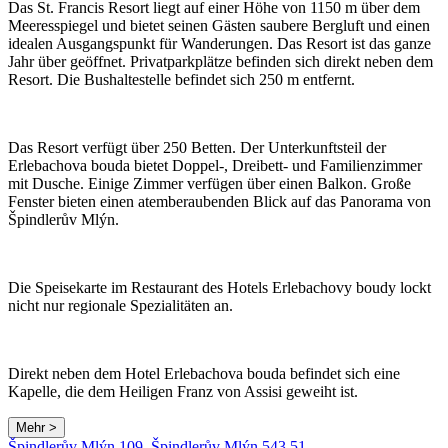
Das St. Francis Resort liegt auf einer Höhe von 1150 m über dem
Meeresspiegel und bietet seinen Gästen saubere Bergluft und einen
idealen Ausgangspunkt für Wanderungen. Das Resort ist das ganze
Jahr über geöffnet. Privatparkplätze befinden sich direkt neben dem
Resort. Die Bushaltestelle befindet sich 250 m entfernt.
Das Resort verfügt über 250 Betten. Der Unterkunftsteil der
Erlebachova bouda bietet Doppel-, Dreibett- und Familienzimmer
mit Dusche. Einige Zimmer verfügen über einen Balkon. Große
Fenster bieten einen atemberaubenden Blick auf das Panorama von
Špindlerův Mlýn.
Die Speisekarte im Restaurant des Hotels Erlebachovy boudy lockt
nicht nur regionale Spezialitäten an.
Direkt neben dem Hotel Erlebachova bouda befindet sich eine
Kapelle, die dem Heiligen Franz von Assisi geweiht ist.
Mehr >
Špindlerův Mlýn 109, Špindlerův Mlýn 543 51