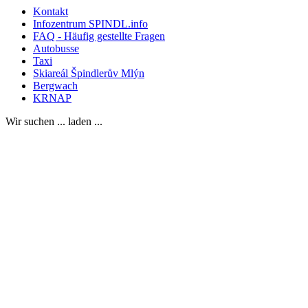
Kontakt
Infozentrum SPINDL.info
FAQ - Häufig gestellte Fragen
Autobusse
Taxi
Skiareál Špindlerův Mlýn
Bergwach
KRNAP
Wir suchen ... laden ...