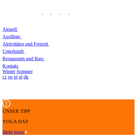
Aktuell
Ausflüge
Aktivitäten und Freizeit
Unterkunft
Restaurants und Bars
Kontakt
Winter
Sommer
cz
en
pl
nl
dk
UNSER TIPP
YOGA DAY
Mehr lesen