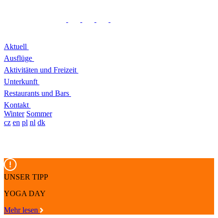
Aktuell
Ausflüge
Aktivitäten und Freizeit
Unterkunft
Restaurants und Bars
Kontakt
Winter
Sommer
cz
en
pl
nl
dk
UNSER TIPP
YOGA DAY
Mehr lesen