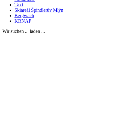
Taxi
Skiareál Špindlerův Mlýn
Bergwach
KRNAP
Wir suchen ... laden ...