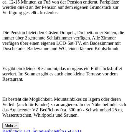
ca. 12-15 Minuten zu Fuß von der Pension entfernt. Parkplätze
werden direkt an der Pension auf dem eigenen Grundstück zur
Verfügung gestellt - kostenlos.
Die Pension bietet den Gästen Doppel-, Dreibett- oder Suiten, die
immer über 2 getrennte Schlafzimmer verfügen. Alle Zimmer
verfügen über einen eigenen LCD-Sat-TV, ein Badezimmer mit
Dusche oder Badewanne und WC, einen kleinen Kühlschrank.
Es gibt ein kleines Restaurant, das morgens ein Frühstücksbuffet
serviert. Im Sommer gibt es auch eine kleine Terrasse vor dem
Restaurant.
Es besteht die Möglichkeit, Mountainbikes zu lagern oder deren
Verleih (auch für Kinder) zu arrangieren. In der Nähe befindet sich
das Aquacenter VZ Bedřichov (ca. 300 m) - Schwimmbad 25 m,
Wasserrutschen, Whirlpools und Saunen.
Mehr >
Bedřichov 130, Špindlerův Mlýn (543 51)