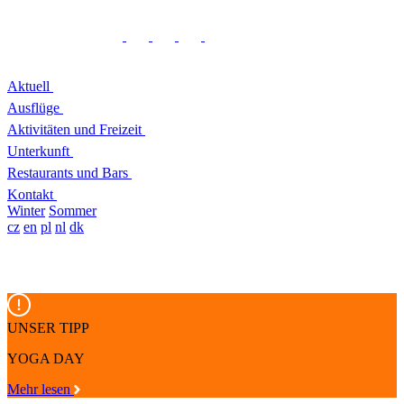
Aktuell
Ausflüge
Aktivitäten und Freizeit
Unterkunft
Restaurants und Bars
Kontakt
Winter
Sommer
cz
en
pl
nl
dk
UNSER TIPP
YOGA DAY
Mehr lesen