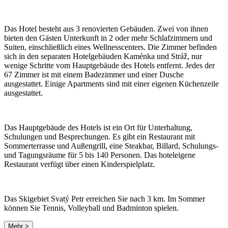
Das Hotel besteht aus 3 renovierten Gebäuden. Zwei von ihnen
bieten den Gästen Unterkunft in 2 oder mehr Schlafzimmern und
Suiten, einschließlich eines Wellnesscenters. Die Zimmer befinden
sich in den separaten Hotelgebäuden Kaménka und Stráž, nur
wenige Schritte vom Hauptgebäude des Hotels entfernt. Jedes der
67 Zimmer ist mit einem Badezimmer und einer Dusche
ausgestattet. Einige Apartments sind mit einer eigenen Küchenzeile
ausgestattet.
Das Hauptgebäude des Hotels ist ein Ort für Unterhaltung,
Schulungen und Besprechungen. Es gibt ein Restaurant mit
Sommerterrasse und Außengrill, eine Steakbar, Billard, Schulungs-
und Tagungsräume für 5 bis 140 Personen. Das hoteleigene
Restaurant verfügt über einen Kinderspielplatz.
Das Skigebiet Svatý Petr erreichen Sie nach 3 km. Im Sommer
können Sie Tennis, Volleyball und Badminton spielen.
Mehr >
Leaflet
|
© Seznam.cz a.s. a další