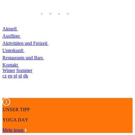
Aktuell
Ausflüge
Aktivitäten und Freizeit
Unterkunft
Restaurants und Bars
Kontakt
Winter
Sommer
cz
en
pl
nl
dk
UNSER TIPP
YOGA DAY
Mehr lesen