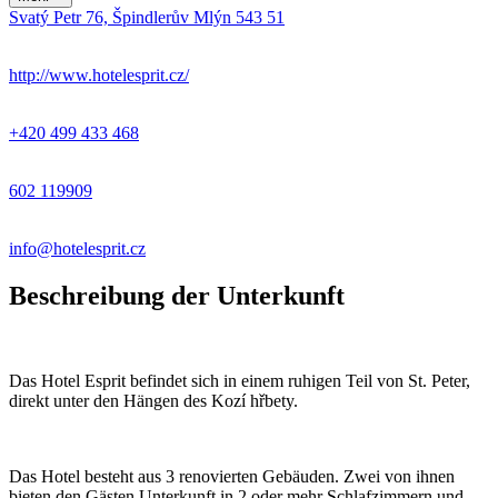
Svatý Petr 76, Špindlerův Mlýn 543 51
+
−
http://www.hotelesprit.cz/
+420 499 433 468
602 119909
info@hotelesprit.cz
Beschreibung der Unterkunft
Das Hotel Esprit befindet sich in einem ruhigen Teil von St. Peter,
direkt unter den Hängen des Kozí hřbety.
Das Hotel besteht aus 3 renovierten Gebäuden. Zwei von ihnen
bieten den Gästen Unterkunft in 2 oder mehr Schlafzimmern und