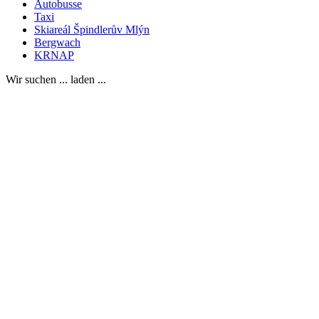
Autobusse
Taxi
Skiareál Špindlerův Mlýn
Bergwach
KRNAP
Wir suchen ... laden ...