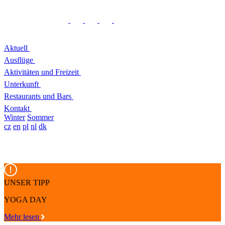
Aktuell
Ausflüge
Aktivitäten und Freizeit
Unterkunft
Restaurants und Bars
Kontakt
Winter
Sommer
cz
en
pl
nl
dk
UNSER TIPP
YOGA DAY
Mehr lesen