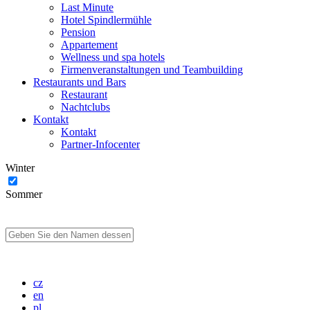
Last Minute
Hotel Spindlermühle
Pension
Appartement
Wellness und spa hotels
Firmenveranstaltungen und Teambuilding
Restaurants und Bars
Restaurant
Nachtclubs
Kontakt
Kontakt
Partner-Infocenter
Winter
Sommer
cz
en
pl