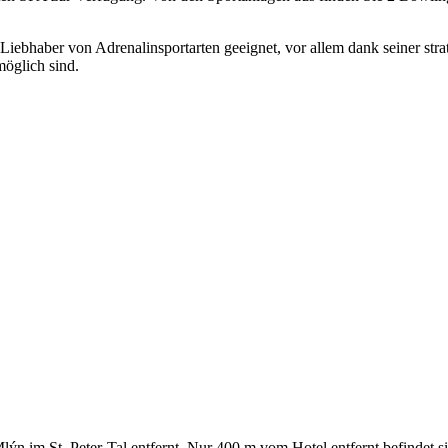
Liebhaber von Adrenalinsportarten geeignet, vor allem dank seiner str
öglich sind.
 im St. Peter-Tal entfernt. Nur 400 m vom Hotel entfernt befindet sich