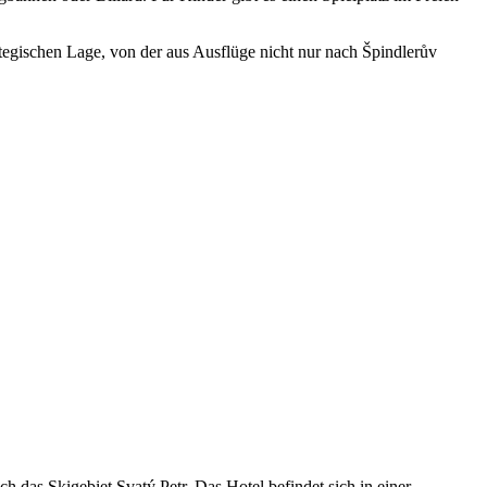
ategischen Lage, von der aus Ausflüge nicht nur nach Špindlerův
Leaflet
|
© Seznam.cz a.s. a další
 das Skigebiet Svatý Petr. Das Hotel befindet sich in einer