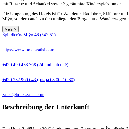
mit Rutsche und Schaukel sowie 2 geräumige Kinderspielzimmer.
Die Umgebung des Hotels ist für Wanderer, Radfahrer, Skifahrer und 
Mlýn, sondern auch zu den umliegenden Bergen und Wanderwegen m
Mehr >
Špindlerův Mlýn 46 (543 51)
+
−
https://www.hotel-zatisi.com
+420 499 433 368 (24 hodin denně)
+420 732 966 643 (po-pá 08:00–16:30)
zatisi@hotel-zatisi.com
Beschreibung der Unterkunft
Das Hotel Zátiší liegt 20 Gehminuten vom Zentrum von Špindlerův Mlýn