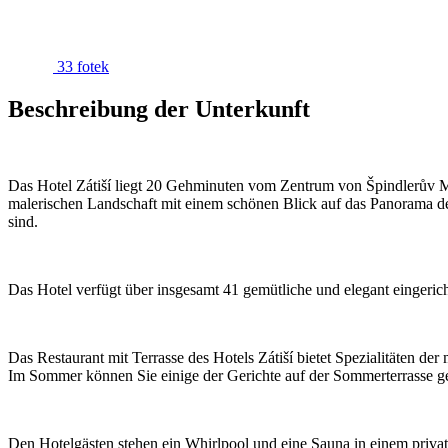
33 fotek
Beschreibung der Unterkunft
Das Hotel Zátiší liegt 20 Gehminuten vom Zentrum von Špindlerův Mlýn
malerischen Landschaft mit einem schönen Blick auf das Panorama des 
sind.
Das Hotel verfügt über insgesamt 41 gemütliche und elegant eingeri
Das Restaurant mit Terrasse des Hotels Zátiší bietet Spezialitäten d
Im Sommer können Sie einige der Gerichte auf der Sommerterrasse ge
Den Hotelgästen stehen ein Whirlpool und eine Sauna in einem privat