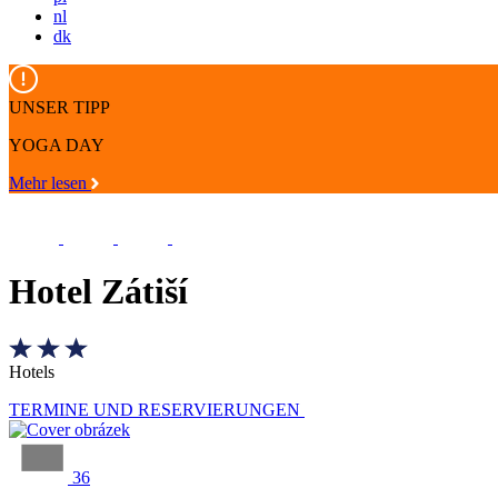
nl
dk
UNSER TIPP
YOGA DAY
Mehr lesen
Hotel Zátiší
Hotels
TERMINE UND RESERVIERUNGEN
36