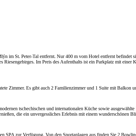
 im St. Peter-Tal entfernt. Nur 400 m vom Hotel entfernt befindet sich
Riesengebirges. Im Preis des Aufenthalts ist ein Parkplatz mit einer K
chtete Zimmer. Es gibt auch 2 Familienzimmer und 1 Suite mit Balkon u
er modernen tschechischen und internationalen Küche sowie ausgewählte
nießen, die ein unvergessliches Erlebnis mit einem wunderschönen Bli
en SPA zur Verfügung. Von den Sportanlagen aus finden Sie 2 Bowlingb