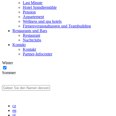
Last Minute
Hotel Spindlermühle
Pension
Appartement
Wellness und spa hotels
Firmenveranstaltungen und Teambuilding
Restaurants und Bars
Restaurant
Nachtclubs
Kontakt
Kontakt
Partner-Infocenter
Winter
Sommer
cz
en
pl