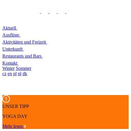
Aktuell
Ausflüge
Aktivitäten und Freizeit
Unterkunft
Restaurants und Bars
Kontakt
Winter
Sommer
cz
en
pl
nl
dk
UNSER TIPP
YOGA DAY
Mehr lesen