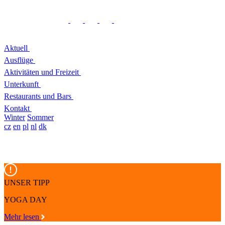
Aktuell
Ausflüge
Aktivitäten und Freizeit
Unterkunft
Restaurants und Bars
Kontakt
Winter
Sommer
cz
en
pl
nl
dk
UNSER TIPP
YOGA DAY
Mehr lesen