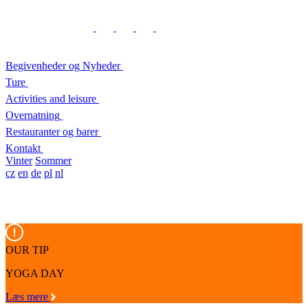
Begivenheder og Nyheder
Ture
Activities and leisure
Overnatning
Restauranter og barer
Kontakt
Vinter
Sommer
cz
en
de
pl
nl
OUR TIP
YOGA DAY
Læs mere