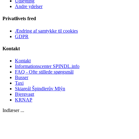
Udlejning
Andre ydelser
Privatlivets fred
Ændring af samtykke til cookies
GDPR
Kontakt
Kontakt
Informationscenter SPINDL.info
FAQ - Ofte stillede spørgsmål
Busser
Taxi
Skiareál Špindlerův Mlýn
Bjergvagt
KRNAP
Indlæser ...