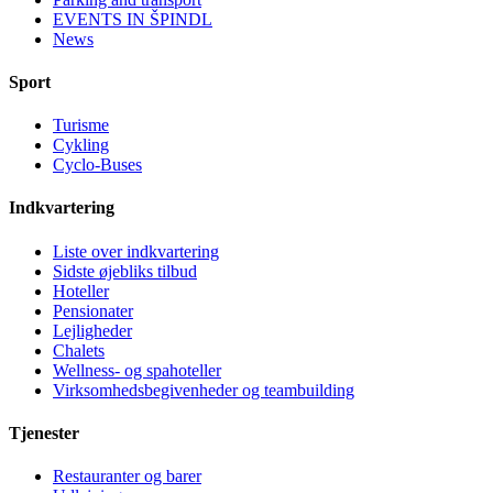
EVENTS IN ŠPINDL
News
Sport
Turisme
Cykling
Cyclo-Buses
Indkvartering
Liste over indkvartering
Sidste øjebliks tilbud
Hoteller
Pensionater
Lejligheder
Chalets
Wellness- og spahoteller
Virksomhedsbegivenheder og teambuilding
Tjenester
Restauranter og barer