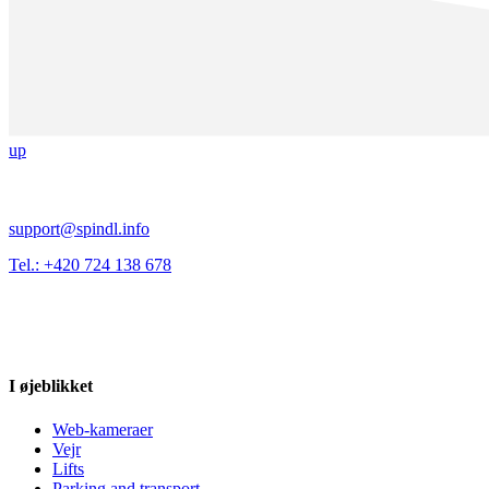
up
support@spindl.info
Tel.: +420 724 138 678
I øjeblikket
Web-kameraer
Vejr
Lifts
Parking and transport