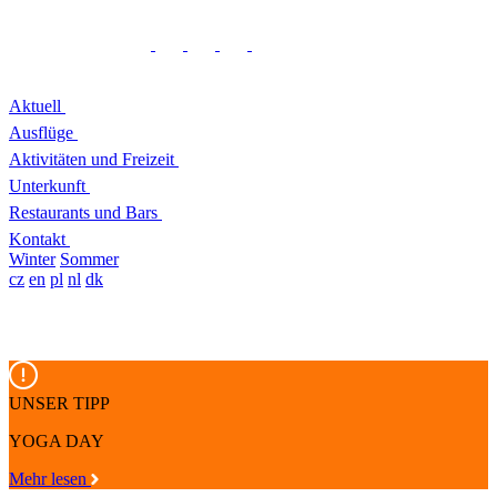
Aktuell
Ausflüge
Aktivitäten und Freizeit
Unterkunft
Restaurants und Bars
Kontakt
Winter
Sommer
cz
en
pl
nl
dk
UNSER TIPP
YOGA DAY
Mehr lesen