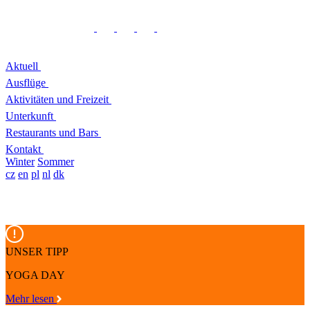
Aktuell
Ausflüge
Aktivitäten und Freizeit
Unterkunft
Restaurants und Bars
Kontakt
Winter
Sommer
cz
en
pl
nl
dk
UNSER TIPP
YOGA DAY
Mehr lesen