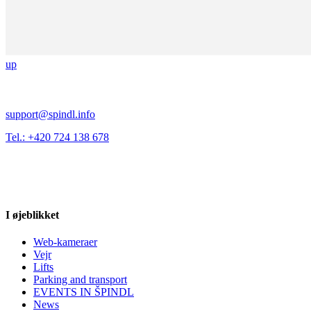
up
support@spindl.info
Tel.: +420 724 138 678
I øjeblikket
Web-kameraer
Vejr
Lifts
Parking and transport
EVENTS IN ŠPINDL
News