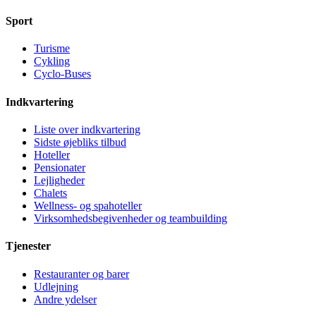
Sport
Turisme
Cykling
Cyclo-Buses
Indkvartering
Liste over indkvartering
Sidste øjebliks tilbud
Hoteller
Pensionater
Lejligheder
Chalets
Wellness- og spahoteller
Virksomhedsbegivenheder og teambuilding
Tjenester
Restauranter og barer
Udlejning
Andre ydelser