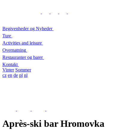
Begivenheder og Nyheder
Ture
Activities and leisure
Overnatning
Restauranter og barer
Kontakt
Vinter
Sommer
cz
en
de
pl
nl
Après-ski bar Hromovka